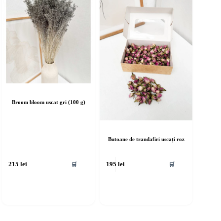
Broom bloom uscat gri (100 g)
Butoane de trandafiri uscați roz
🛒
🛒
215
lei
195
lei