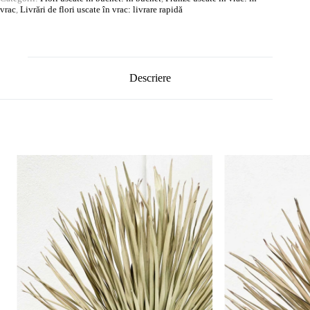
vrac
,
Livrări de flori uscate în vrac: livrare rapidă
Descriere