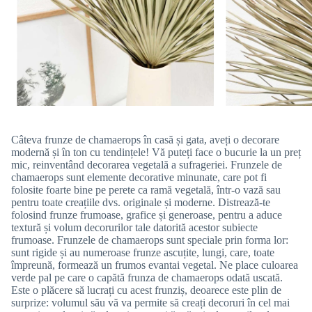
Câteva frunze de chamaerops în casă și gata, aveți o decorare
modernă și în ton cu tendințele! Vă puteți face o bucurie la un preț
mic, reinventând decorarea vegetală a sufrageriei. Frunzele de
chamaerops sunt elemente decorative minunate, care pot fi
folosite foarte bine pe perete ca ramă vegetală, într-o vază sau
pentru toate creațiile dvs. originale și moderne. Distrează-te
folosind frunze frumoase, grafice și generoase, pentru a aduce
textură și volum decorurilor tale datorită acestor subiecte
frumoase. Frunzele de chamaerops sunt speciale prin forma lor:
sunt rigide și au numeroase frunze ascuțite, lungi, care, toate
împreună, formează un frumos evantai vegetal. Ne place culoarea
verde pal pe care o capătă frunza de chamaerops odată uscată.
Este o plăcere să lucrați cu acest frunziș, deoarece este plin de
surprize: volumul său vă va permite să creați decoruri în cel mai