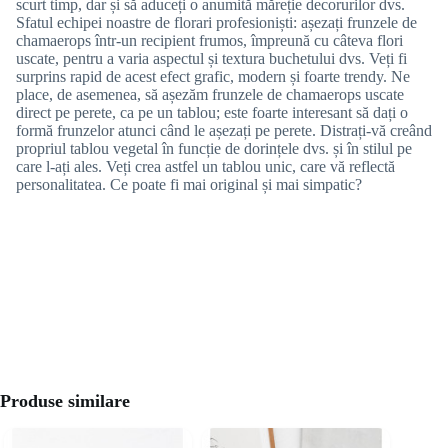
scurt timp, dar și să aduceți o anumită măreție decorurilor dvs.
Sfatul echipei noastre de florari profesioniști: așezați frunzele de
chamaerops într-un recipient frumos, împreună cu câteva flori
uscate, pentru a varia aspectul și textura buchetului dvs. Veți fi
surprins rapid de acest efect grafic, modern și foarte trendy. Ne
place, de asemenea, să așezăm frunzele de chamaerops uscate
direct pe perete, ca pe un tablou; este foarte interesant să dați o
formă frunzelor atunci când le așezați pe perete. Distrați-vă creând
propriul tablou vegetal în funcție de dorințele dvs. și în stilul pe
care l-ați ales. Veți crea astfel un tablou unic, care vă reflectă
personalitatea. Ce poate fi mai original și mai simpatic?
Produse similare