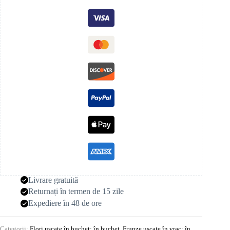
Livrare gratuită
Returnați în termen de 15 zile
Expediere în 48 de ore
Categorii:
Flori uscate în buchet: în buchet
,
Frunze uscate în vrac: în