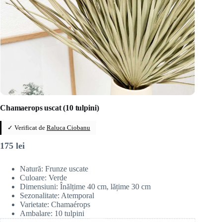
Chamaerops uscat (10 tulpini)
✓ Verificat de
Raluca Ciobanu
175
lei
Natură: Frunze uscate
Culoare: Verde
Dimensiuni: Înălțime 40 cm, lățime 30 cm
Sezonalitate: Atemporal
Varietate: Chamaérops
Ambalare: 10 tulpini