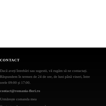
CONTACT
Dacă aveți întrebări sau sugestii, vă rugăm să ne contactați.
Răspundem în termen de 24 de ore, de luni până vineri, între
orele 09:00 și 17:00.
contact@romania-flori.ro
Urmărește comanda mea