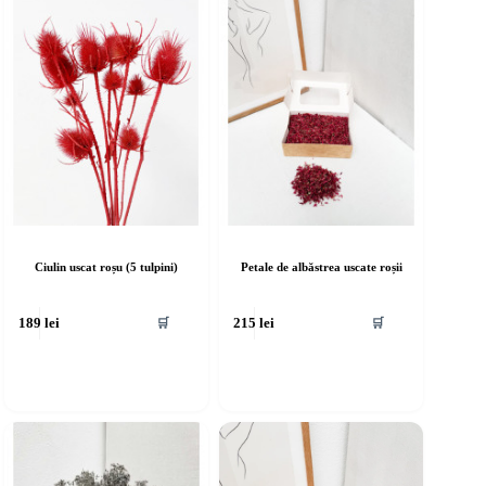
Ciulin uscat roșu (5 tulpini)
Petale de albăstrea uscate roșii
🛒
🛒
189
lei
215
lei