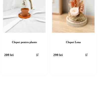
Clopot pentru plante
Clopot Lena
🛒
🛒
209
lei
299
lei