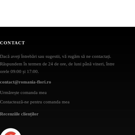
CONTACT
Dacă aveți întrebări sau sugestii, vă rugăm să ne contactați.
Răspundem în termen de 24 de ore, de luni până vineri, între
orele 09:00 și 17:00.
contact@romania-flori.ro
Urmărește comanda mea
Contactează-ne pentru comanda mea
Recenziile clienților