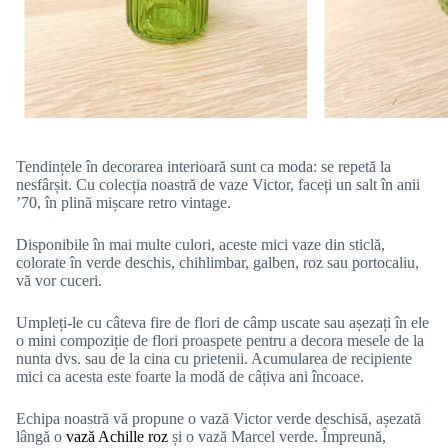
Tendințele în decorarea interioară sunt ca moda: se repetă la
nesfârșit. Cu colecția noastră de vaze Victor, faceți un salt în anii
’70, în plină mișcare retro vintage.
Disponibile în mai multe culori, aceste mici vaze din sticlă,
colorate în verde deschis, chihlimbar, galben, roz sau portocaliu,
vă vor cuceri.
Umpleți-le cu câteva fire de flori de câmp uscate sau așezați în ele
o mini compoziție de flori proaspete pentru a decora mesele de la
nunta dvs. sau de la cina cu prietenii. Acumularea de recipiente
mici ca acesta este foarte la modă de câțiva ani încoace.
Echipa noastră vă propune o vază Victor verde deschisă, așezată
lângă o
vază Achille roz
și o vază Marcel verde. Împreună,