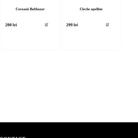
Coroană Balthazar
Cloche apolline
🛒
🛒
200
lei
299
lei