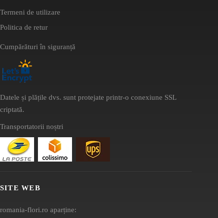
Termeni de utilizare
Politica de retur
Cumpărături în siguranță
Datele și plățile dvs. sunt protejate printr-o conexiune SSL
criptată.
Transportatorii noștri
SITE WEB
romania-flori.ro aparține: