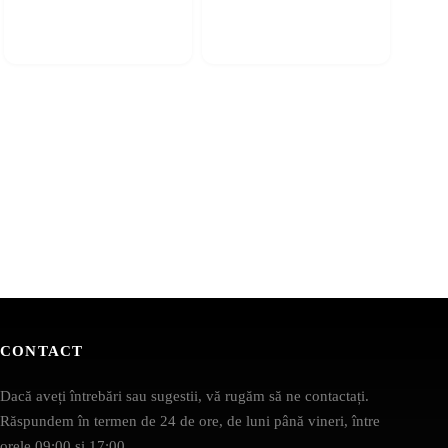
CONTACT
Dacă aveți întrebări sau sugestii, vă rugăm să ne contactați.
Răspundem în termen de 24 de ore, de luni până vineri, între
orele 09:00 și 17:00.