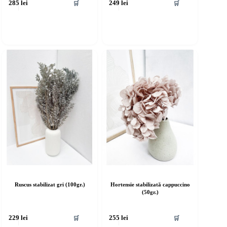
🛒
🛒
285
lei
249
lei
Ruscus stabilizat gri (100gr.)
Hortensie stabilizată cappuccino
(50gr.)
🛒
🛒
229
lei
255
lei