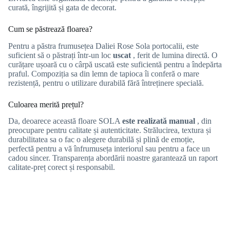
curată, îngrijită și gata de decorat.
Cum se păstrează floarea?
Pentru a păstra frumusețea Daliei Rose Sola portocalii, este
suficient să o păstrați într-un loc
uscat
, ferit de lumina directă. O
curățare ușoară cu o cârpă uscată este suficientă pentru a îndepărta
praful. Compoziția sa din lemn de tapioca îi conferă o mare
rezistență, pentru o utilizare durabilă fără întreținere specială.
Culoarea merită prețul?
Da, deoarece această floare SOLA
este realizată manual
, din
preocupare pentru calitate și autenticitate. Strălucirea, textura și
durabilitatea sa o fac o alegere durabilă și plină de emoție,
perfectă pentru a vă înfrumuseța interiorul sau pentru a face un
cadou sincer. Transparența abordării noastre garantează un raport
calitate-preț corect și responsabil.