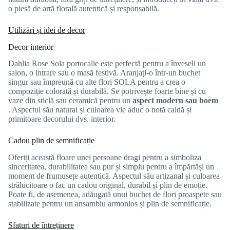
o piesă de artă florală autentică și responsabilă.
Utilizări și idei de decor
Decor interior
Dahlia Rose Sola portocalie este perfectă pentru a înveseli un
salon, o intrare sau o masă festivă. Aranjați-o într-un buchet
singur sau împreună cu alte flori SOLA pentru a crea o
compoziție colorată și durabilă. Se potrivește foarte bine și cu
vaze din sticlă sau ceramică pentru un
aspect modern sau boem
. Aspectul său natural și culoarea vie aduc o notă caldă și
primitoare decorului dvs. interior.
Cadou plin de semnificație
Oferiți această floare unei persoane dragi pentru a simboliza
sinceritatea, durabilitatea sau pur și simplu pentru a împărtăși un
moment de frumusețe autentică. Aspectul său artizanal și culoarea
strălucitoare o fac un cadou original, durabil și plin de emoție.
Poate fi, de asemenea, adăugată unui buchet de flori proaspete sau
stabilizate pentru un ansamblu armonios și plin de semnificație.
Sfaturi de întreținere