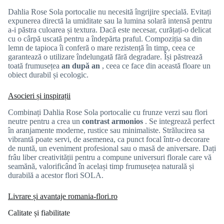
Dahlia Rose Sola portocalie nu necesită îngrijire specială. Evitați
expunerea directă la umiditate sau la lumina solară intensă pentru
a-i păstra culoarea și textura. Dacă este necesar, curățați-o delicat
cu o cârpă uscată pentru a îndepărta praful. Compoziția sa din
lemn de tapioca îi conferă o mare rezistență în timp, ceea ce
garantează o utilizare îndelungată fără degradare. Își păstrează
toată frumusețea
an după an
, ceea ce face din această floare un
obiect durabil și ecologic.
Asocieri și inspirații
Combinați Dahlia Rose Sola portocalie cu frunze verzi sau flori
neutre pentru a crea un
contrast armonios
. Se integrează perfect
în aranjamente moderne, rustice sau minimaliste. Strălucirea sa
vibrantă poate servi, de asemenea, ca punct focal într-o decorare
de nuntă, un eveniment profesional sau o masă de aniversare. Dați
frâu liber creativității pentru a compune universuri florale care vă
seamănă, valorificând în același timp frumusețea naturală și
durabilă a acestor flori SOLA.
Livrare și avantaje romania-flori.ro
Calitate și fiabilitate