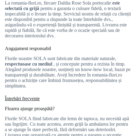
La romania-flori.ro, fiecare Dahlia Rose Sola portocalie
este
selectată cu grijă
pentru a garanta o culoare fidelă, o textură
impecabilă și o livrare la timp. Serviciul nostru de relații cu clienții
este disponibil pentru a răspunde la toate întrebările dvs.,
asigurându-vă o experiență liniștită și transparentă. Livrarea este
rapidă și fiabilă, fie că este vorba de o ocazie specială sau de
decorarea interiorului dvs.
Angajament responsabil
Florile noastre SOLA sunt fabricate din materiale naturale,
respectuoase cu mediul
, și concepute pentru a rezista în timp.
Alegând produsele noastre, susțineți un know-how local, bazat pe
transparență și durabilitate. Aveți încredere în romania-flori.ro
pentru o achiziție care îmbină frumusețea, responsabilitatea și
simplitatea.
Întrebări frecvente
Floarea ajunge proaspătă?
Florile SOLA fiind fabricate din lemn de tapioca, nu necesită apă
sau îngrijire. Cu toate acestea, avem grijă la ambalarea lor pentru
a se ajunge în stare perfectă, fără deformări sau deteriorări.
Livrarea este organizată cu atenție pentru a garanta o recepție