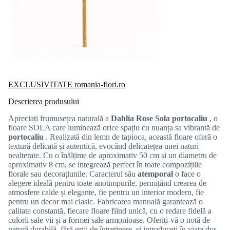
EXCLUSIVITATE romania-flori.ro
Descrierea produsului
Apreciați frumusețea naturală a
Dahlia Rose Sola portocaliu
, o
floare SOLA care luminează orice spațiu cu nuanța sa vibrantă de
portocaliu
. Realizată din lemn de tapioca, această floare oferă o
textură delicată și autentică, evocând delicatețea unei naturi
nealterate. Cu o înălțime de aproximativ 50 cm și un diametru de
aproximativ 8 cm, se integrează perfect în toate compozițiile
florale sau decorațiunile. Caracterul său
atemporal
o face o
alegere ideală pentru toate anotimpurile, permițând crearea de
atmosfere calde și elegante, fie pentru un interior modern, fie
pentru un decor mai clasic. Fabricarea manuală garantează o
calitate constantă, fiecare floare fiind unică, cu o redare fidelă a
culorii sale vii și a formei sale armonioase. Oferiți-vă o notă de
natură durabilă, fără griji de întreținere, și introduceți în viața dvs.