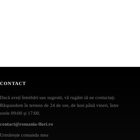
CONTACT
Dacă aveți întrebări sau sugestii, vă rugăm să ne contactați.
Răspundem în termen de 24 de ore, de luni până vineri, între
orele 09:00 și 17:00.
contact@romania-flori.ro
Urmărește comanda mea