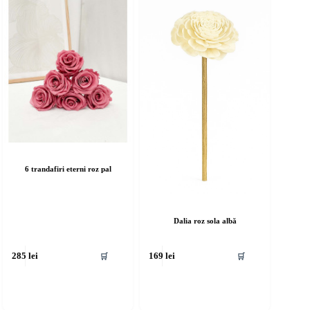
6 trandafiri eterni roz pal
Dalia roz sola albă
🛒
🛒
285
lei
169
lei