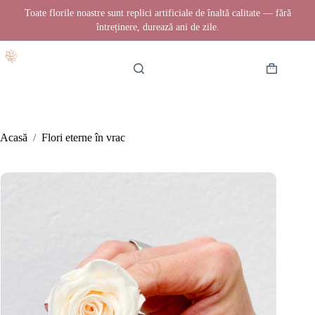
Toate florile noastre sunt replici artificiale de înaltă calitate — fără
întreținere, durează ani de zile.
Sari
la
conținut
Coș
de
cumpărătur
Acasă
/
Flori eterne în vrac