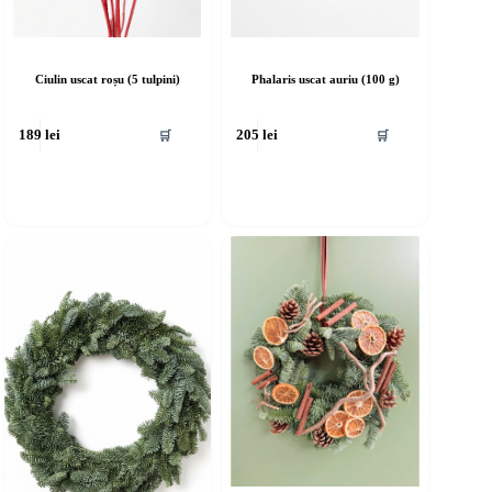
Ciulin uscat roșu (5 tulpini)
Phalaris uscat auriu (100 g)
🛒
🛒
189
lei
205
lei