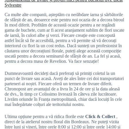
Sylvestre
Ca multe alte companii, așteptăm cu nerăbdare iarna și sărbătorile
de sfârșit de an, deoarece este pentru noi ocazia de a decora biroul
în mod diferit.
Profităm de această ocazie pentru a ne regândi
gama de buchete, cum ar fi acest aranjament sublim de flori uscate
de iarnă, în culori albe și verzi. Fiecare creație este concepută
astfel încât să fie accesibilă, pentru a vă permite să vă decorați
interiorul cu flori la un cost redus. Dacă sunteți un profesionist în
căutarea unor decorațiuni florale, puteți alege această compoziție
uscată pentru a decora seminarul de sfârșit de an. La fel și acasă,
pentru a decora masa de Revelion. Va face senzație!
Dumneavoastră decideți dacă preferați să primiți coletul la un
punct de livrare sau acasă. Aveți de ales între cei doi transportatori
parteneri ai noștri. Fiecare oferă un termen de livrare diferit.
Chronopost are avantajul de a livra în 24 de ore și la data aleasă
de dvs., în timp ce Colissimo livrează în câteva zile lucrătoare.
Livrăm oriunde în Franța metropolitană, chiar dacă locuiți în cele
mai îndepărtate colțuri ale teritoriului nostru.
Ultima opțiune pentru a vă ridica florile este
Click & Collect
,
direct de la atelierul nostru floral din Bordeaux. Ne puteți vizita
între luni și vineri, între orele 8:00 și 12:00 și între orele 14:00 și