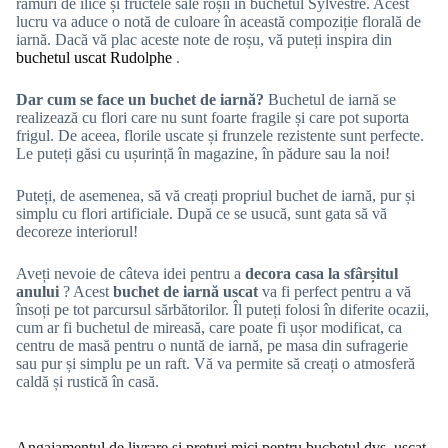
ramuri de ilice și fructele sale roșii în buchetul Sylvestre. Acest
lucru va aduce o notă de culoare în această compoziție florală de
iarnă. Dacă vă plac aceste note de roșu, vă puteți inspira din
buchetul uscat Rudolphe
.
Dar cum se face un buchet de iarnă?
Buchetul de iarnă se
realizează cu flori care nu sunt foarte fragile și care pot suporta
frigul. De aceea, florile uscate și frunzele rezistente sunt perfecte.
Le puteți găsi cu ușurință în magazine, în pădure sau la noi!
Puteți, de asemenea, să vă creați propriul buchet de iarnă, pur și
simplu cu flori artificiale. După ce se usucă, sunt gata să vă
decoreze interiorul!
Aveți nevoie de câteva idei pentru a
decora casa la sfârșitul
anului
? Acest
buchet de iarnă uscat
va fi perfect pentru a vă
însoți pe tot parcursul sărbătorilor. Îl puteți folosi în diferite ocazii,
cum ar fi buchetul de mireasă, care poate fi ușor modificat, ca
centru de masă pentru o nuntă de iarnă, pe masa din sufragerie
sau pur și simplu pe un raft. Vă va permite să creați o atmosferă
caldă și rustică în casă.
Angajamentul de livrare și prețuri mici pentru buchetul dvs. uscat