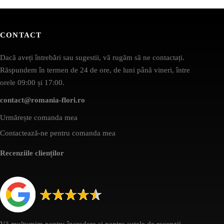
CONTACT
Dacă aveți întrebări sau sugestii, vă rugăm să ne contactați.
Răspundem în termen de 24 de ore, de luni până vineri, între
orele 09:00 și 17:00.
contact@romania-flori.ro
Urmărește comanda mea
Contactează-ne pentru comanda mea
Recenziile clienților
Vă mulțumim pentru încredere și pentru sutele de recenzii