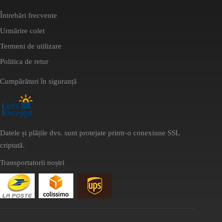
Întrebări frecvente
Urmărire colet
Termeni de utilizare
Politica de retur
Cumpărături în siguranță
Datele și plățile dvs. sunt protejate printr-o conexiune SSL
criptată.
Transportatorii noștri