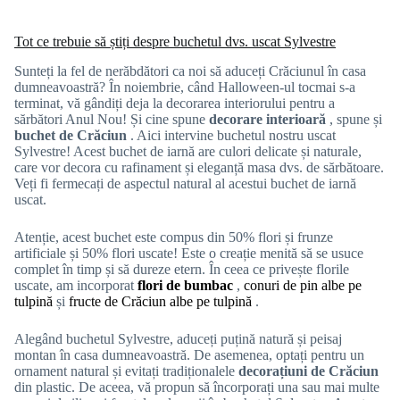
Tot ce trebuie să știți despre buchetul dvs. uscat Sylvestre
Sunteți la fel de nerăbdători ca noi să aduceți Crăciunul în casa
dumneavoastră? În noiembrie, când Halloween-ul tocmai s-a
terminat, vă gândiți deja la decorarea interiorului pentru a
sărbători Anul Nou! Și cine spune
decorare interioară
, spune și
buchet de Crăciun
. Aici intervine buchetul nostru uscat
Sylvestre! Acest buchet de iarnă are culori delicate și naturale,
care vor decora cu rafinament și eleganță masa dvs. de sărbătoare.
Veți fi fermecați de aspectul natural al acestui buchet de iarnă
uscat.
Atenție, acest buchet este compus din 50% flori și frunze
artificiale și 50% flori uscate! Este o creație menită să se usuce
complet în timp și să dureze etern.
În ceea ce privește florile
uscate, am incorporat
flori de bumbac
,
conuri de pin albe pe
tulpină
și
fructe de Crăciun albe pe tulpină
.
Alegând buchetul Sylvestre, aduceți puțină natură și peisaj
montan în casa dumneavoastră. De asemenea, optați pentru un
ornament natural și evitați tradiționalele
decorațiuni de Crăciun
din plastic. De aceea, vă propun să încorporați una sau mai multe