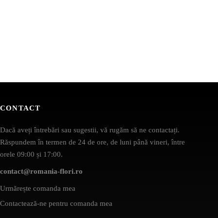
CONTACT
Dacă aveți întrebări sau sugestii, vă rugăm să ne contactați.
Răspundem în termen de 24 de ore, de luni până vineri, între
orele 09:00 și 17:00.
contact@romania-flori.ro
Urmărește comanda mea
Contactează-ne pentru comanda mea