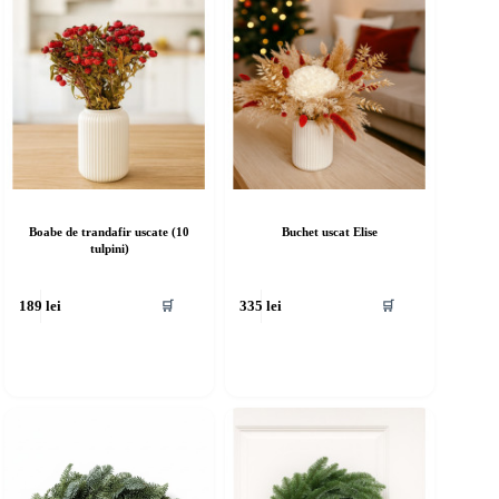
Boabe de trandafir uscate (10
Buchet uscat Elise
tulpini)
🛒
🛒
189
lei
335
lei