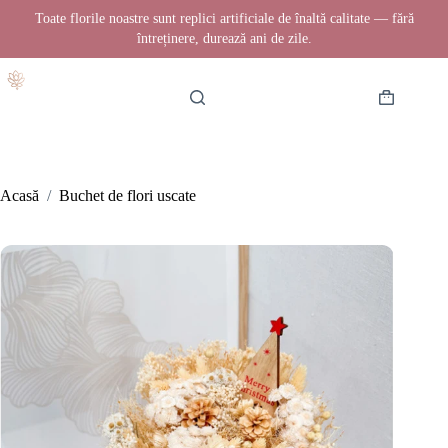
Toate florile noastre sunt replici artificiale de înaltă calitate — fără
întreținere, durează ani de zile.
Sari
la
conținut
Coș
de
cumpărătur
Acasă
/
Buchet de flori uscate