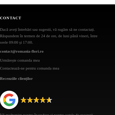
CONTACT
Dacă aveți întrebări sau sugestii, vă rugăm să ne contactați.
Răspundem în termen de 24 de ore, de luni până vineri, între
orele 09:00 și 17:00.
contact@romania-flori.ro
Urmărește comanda mea
Contactează-ne pentru comanda mea
Recenziile clienților
Vă mulțumim pentru încredere și pentru sutele de recenzii