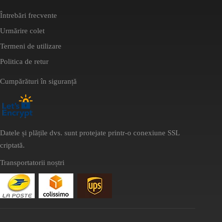
Întrebări frecvente
Urmărire colet
Termeni de utilizare
Politica de retur
Cumpărături în siguranță
Datele și plățile dvs. sunt protejate printr-o conexiune SSL
criptată.
Transportatorii noștri