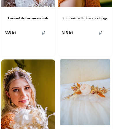
Coroană de flori uscate nude
Coroană de flori uscate vintage
🛒
🛒
335
lei
315
lei