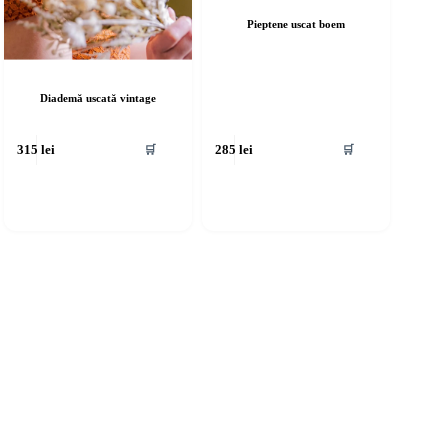
Pieptene uscat boem
Diademă uscată vintage
🛒
🛒
315
lei
285
lei