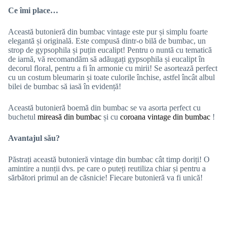
Ce îmi place…
Această butonieră din bumbac vintage este pur și simplu foarte
elegantă și originală. Este compusă dintr-o bilă de bumbac, un
strop de gypsophila și puțin eucalipt! Pentru o nuntă cu tematică
de iarnă, vă recomandăm să adăugați gypsophila și eucalipt în
decorul floral, pentru a fi în armonie cu mirii! Se asortează perfect
cu un costum bleumarin și toate culorile închise, astfel încât albul
bilei de bumbac să iasă în evidență!
Această butonieră boemă din bumbac se va asorta perfect cu
buchetul
mireasă din bumbac
și cu
coroana vintage din bumbac
!
Avantajul său?
Păstrați această butonieră vintage din bumbac cât timp doriți! O
amintire a nunții dvs. pe care o puteți reutiliza chiar și pentru a
sărbători primul an de căsnicie! Fiecare butonieră va fi unică!