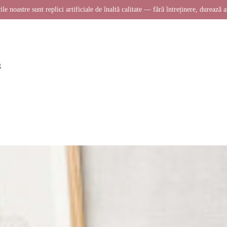
ile noastre sunt replici artificiale de înaltă calitate — fără întreținere, durează a