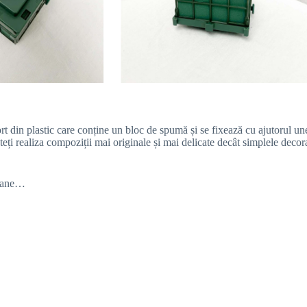
rt din plastic care conține un bloc de spumă și se fixează cu ajutorul un
puteți realiza compoziții mai originale și mai delicate decât simplele decora
loane…