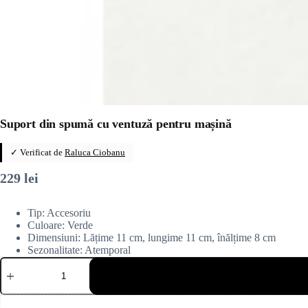
Suport din spumă cu ventuză pentru mașină
✓ Verificat de
Raluca Ciobanu
229
lei
Tip: Accesoriu
Culoare: Verde
Dimensiuni: Lățime 11 cm, lungime 11 cm, înălțime 8 cm
Sezonalitate: Atemporal
Cantitate
Suport
din
spumă