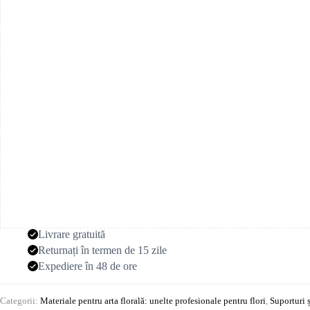
cu
ventuză
pentru
mașină
Livrare gratuită
Returnați în termen de 15 zile
Expediere în 48 de ore
Categorii:
Materiale pentru arta florală: unelte profesionale pentru flori
,
Suporturi 