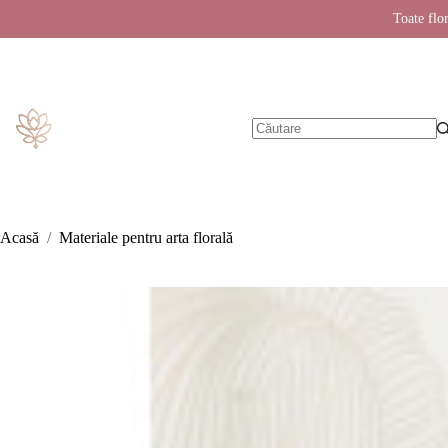
Toate flor
Sari
la
conținut
Niciun
rezultat
Acasă
/
Materiale pentru arta florală