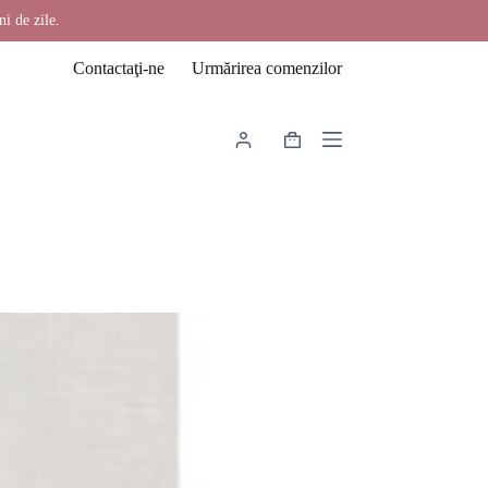
ni de zile.
Contactaţi-ne
Urmărirea comenzilor
Coș
de
cumpărături