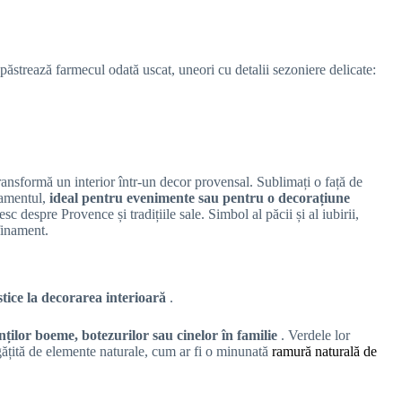
păstrează farmecul odată uscat, uneori cu detalii sezoniere delicate:
ransformă un interior într-un decor provensal. Sublimați o față de
namentul,
ideal pentru evenimente sau pentru o decorațiune
 despre Provence și tradițiile sale. Simbol al păcii și al iubirii,
finament.
ustice la decorarea interioară
.
nților boeme, botezurilor sau cinelor în familie
. Verdele lor
ățită de elemente naturale, cum ar fi o minunată
ramură naturală de