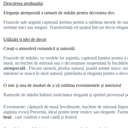
Descrierea produsului
Eleganța atemporală a ramurii de măslin pentru decorarea dvs.
Frunzele sale argintii
captează lumina
pentru a sublima mesele de nunt
semințe mici sau muguri. Transformați-vă spațiul într-un decor elegant și
Utilizări și idei de decor
Creați o atmosferă romantică și naturală
Frunzele de măslin, cu verdele lor argintiu, captează lumina pentru a 
masă, un buchet de mireasă sau o decorațiune suspendată în bucătărie 
atemporală
. Fiecare ramură, produs natural, poartă semne unice: semi
măslinul se usucă în mod natural, păstrându-și eleganța pentru o decorar
O mie și una de moduri de a vă sublima evenimentele și interiorul
Ramurile de măslin îmbină rusticitatea elegantă și spiritul provensal 
Evenimente: căptușeli de masă învolburate, buchete de mireasă împodo
argintiu evocă Provența, ideal pentru teme rustice sau elegante. Farm
brad
, care conferă o notă caldă și festivă.