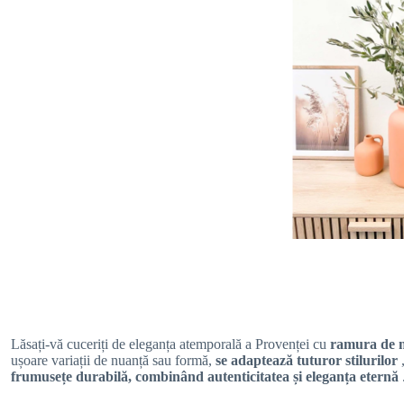
Lăsați-vă cuceriți de eleganța atemporală a Provenței cu
ramura de m
ușoare variații de nuanță sau formă,
se adaptează tuturor stilurilor
frumusețe durabilă, combinând autenticitatea și eleganța eternă