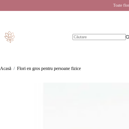
Toate flor
Sari
la
conținut
Niciun
rezultat
Acasă
/
Flori en gros pentru persoane fizice