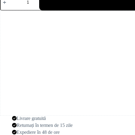
Măslini
(200
g)
Livrare gratuită
Returnați în termen de 15 zile
Expediere în 48 de ore