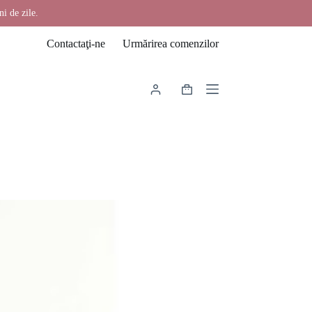
ni de zile.
Contactaţi-ne
Urmărirea comenzilor
Coș
de
cumpărături