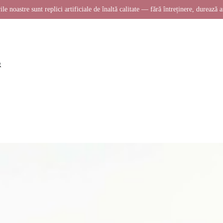
ile noastre sunt replici artificiale de înaltă calitate — fără întreținere, durează a