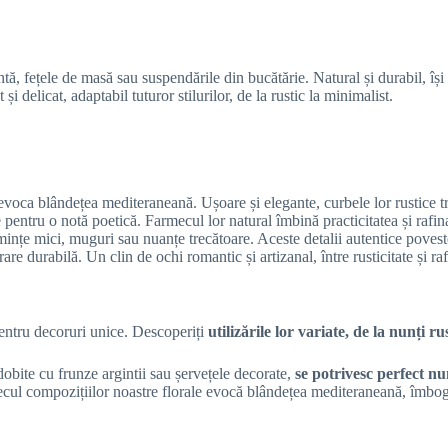
ă, fețele de masă sau suspendările din bucătărie. Natural și durabil, își 
 delicat, adaptabil tuturor stilurilor, de la rustic la minimalist.
evoca blândețea mediteraneană. Ușoare și elegante, curbele lor rustice t
pentru o notă poetică. Farmecul lor natural îmbină practicitatea și rafi
nțe mici, muguri sau nuanțe trecătoare. Aceste detalii autentice povestesc
e durabilă. Un clin de ochi romantic și artizanal, între rusticitate și ra
pentru decoruri unice. Descoperiți
utilizările lor variate, de la nunți r
bite cu frunze argintii sau șervețele decorate,
se potrivesc perfect nu
ecul compozițiilor noastre florale evocă blândețea mediteraneană, îmbog