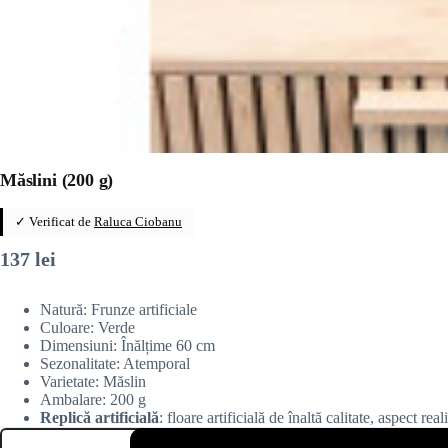
Măslini (200 g)
✓ Verificat de
Raluca Ciobanu
137
lei
Natură: Frunze artificiale
Culoare: Verde
Dimensiuni: Înălțime 60 cm
Sezonalitate: Atemporal
Varietate: Măslin
Ambalare: 200 g
Replică artificială
: floare artificială de înaltă calitate, aspect rea
Cantitate