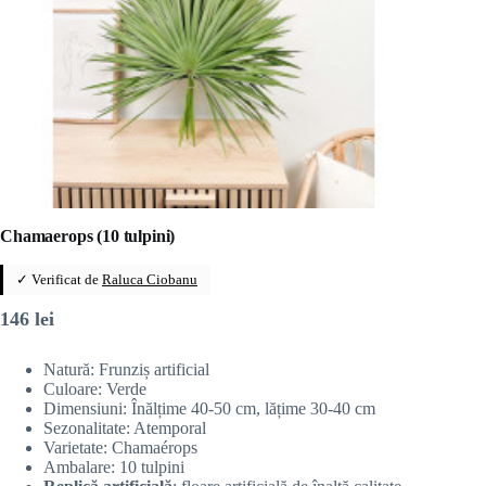
Chamaerops (10 tulpini)
✓ Verificat de
Raluca Ciobanu
146
lei
Natură: Frunziș artificial
Culoare: Verde
Dimensiuni: Înălțime 40-50 cm, lățime 30-40 cm
Sezonalitate: Atemporal
Varietate: Chamaérops
Ambalare: 10 tulpini