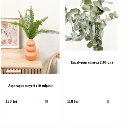
Eucalyptus cinerea (100 gr.)
Asparagus meyeri (10 tulpini)
🛒
🛒
130
lei
118
lei