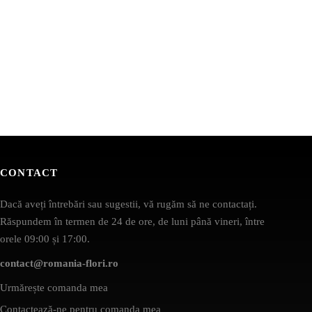
CONTACT
Dacă aveți întrebări sau sugestii, vă rugăm să ne contactați.
Răspundem în termen de 24 de ore, de luni până vineri, între
orele 09:00 și 17:00.
contact@romania-flori.ro
Urmărește comanda mea
Contactează-ne pentru comanda mea