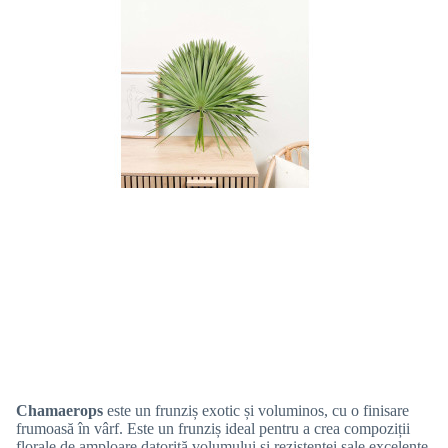
Chamaerops
este un frunziș exotic și voluminos, cu o finisare
frumoasă în vârf.
Este un frunziș ideal pentru a crea compoziții
florale de amploare datorită volumului și rezistenței sale excelente