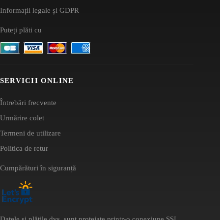
Informații legale și GDPR
Puteți plăti cu
SERVICII ONLINE
Întrebări frecvente
Urmărire colet
Termeni de utilizare
Politica de retur
Cumpărături în siguranță
Datele și plățile dvs. sunt protejate printr-o conexiune SSL