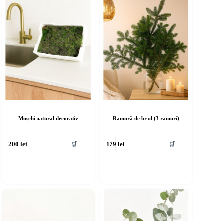
Mușchi natural decorativ
Ramură de brad (3 ramuri)
🛒
🛒
200
lei
179
lei