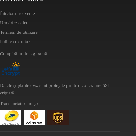
Întrebări frecvente
Urmărire colet
Termeni de utilizare
Politica de retur
Cumpărături în siguranță
Datele și plățile dvs. sunt protejate printr-o conexiune SSL
criptată.
Transportatorii noștri