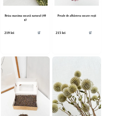
Briza maxima uscată natural (40
Petale de albăstrea uscate roșii
g)
🛒
🛒
219
lei
215
lei