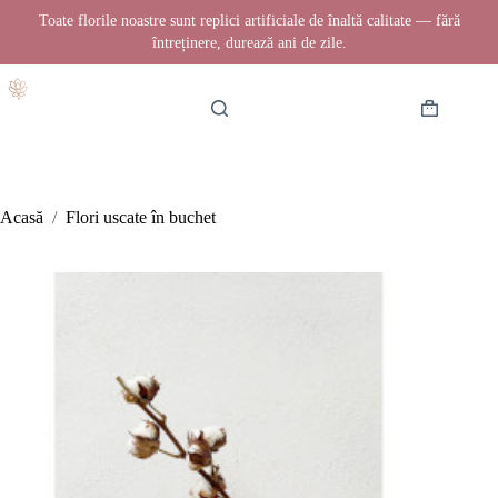
Toate florile noastre sunt replici artificiale de înaltă calitate — fără
întreținere, durează ani de zile.
Sari
la
conținut
Coș
de
cumpărătur
Acasă
/
Flori uscate în buchet