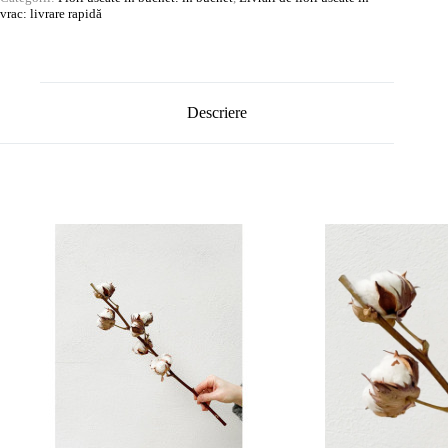
vrac: livrare rapidă
Descriere