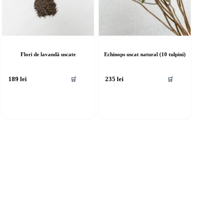
Flori de lavandă uscate
Echinops uscat natural (10 tulpini)
🛒
🛒
189
lei
235
lei