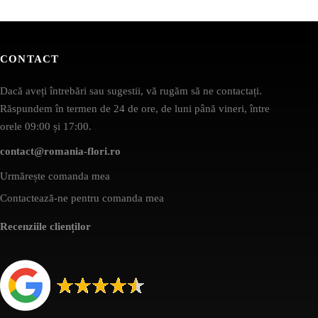
CONTACT
Dacă aveți întrebări sau sugestii, vă rugăm să ne contactați.
Răspundem în termen de 24 de ore, de luni până vineri, între
orele 09:00 și 17:00.
contact@romania-flori.ro
Urmărește comanda mea
Contactează-ne pentru comanda mea
Recenziile clienților