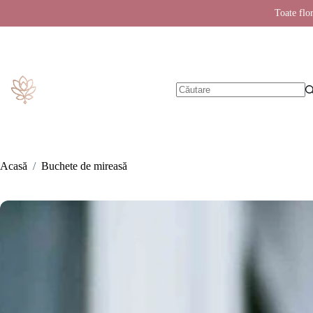
Toate flor
Sari
la
conținut
Niciun
rezultat
Acasă
/
Buchete de mireasă