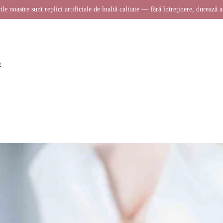
ile noastre sunt replici artificiale de înaltă calitate — fără întreținere, durează a