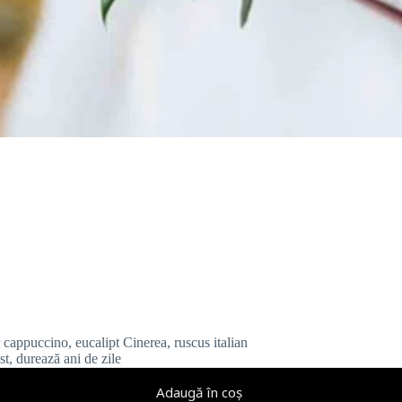
ir cappuccino, eucalipt Cinerea, ruscus italian
list, durează ani de zile
Adaugă în coș