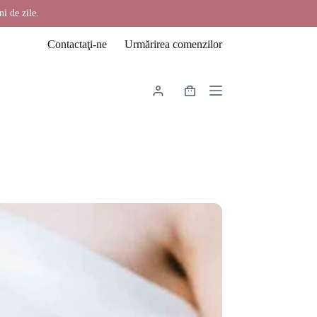
ni de zile.
Contactaţi-ne
Urmărirea comenzilor
Coș
de
cumpărături