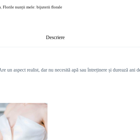
n
,
Florile nunții mele: bijuterii florale
Descriere
 Are un aspect realist, dar nu necesită apă sau întreținere și durează ani de