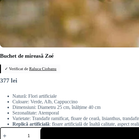
Buchet de mireasă Zoé
✓ Verificat de
Raluca Ciobanu
377
lei
Natură: Flori artificiale
Culoare: Verde, Alb, Cappuccino
Dimensiuni: Diametru 25 cm, înălțime 40 cm
Sezonalitate: Atemporal
Varietate: Trandafir ramificat, floare de ceară, lisianthus, trandaf
Replică artificială
: floare artificială de înaltă calitate, aspect rea
Cantitate
Buchet