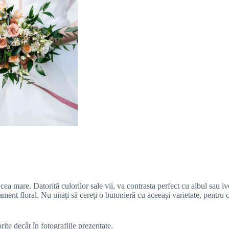
 cea mare. Datorită culorilor sale vii, va contrasta perfect cu albul sau i
jament floral. Nu uitați să cereți o butonieră cu aceeași varietate, pentr
orite decât în fotografiile prezentate.