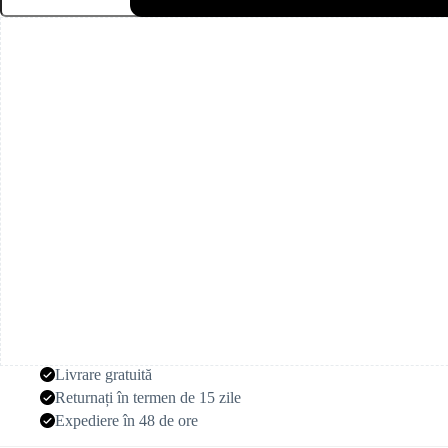
de
mireasă
Zoé
Livrare gratuită
Returnați în termen de 15 zile
Expediere în 48 de ore