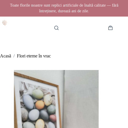
Toate florile noastre sunt replici artificiale de înaltă calitate — fără
întreținere, durează ani de zile.
Sari
la
conținut
Coș
de
cumpărătur
Acasă
/
Flori eterne în vrac