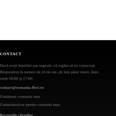
CONTACT
Dacă aveți întrebări sau sugestii, vă rugăm să ne contactați.
Răspundem în termen de 24 de ore, de luni până vineri, între
orele 09:00 și 17:00.
contact@romania-flori.ro
Urmărește comanda mea
Contactează-ne pentru comanda mea
Recenziile clienților