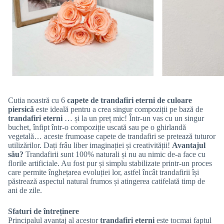
Cutia noastră cu 6
capete de trandafiri eterni de culoare
piersică
este ideală pentru a crea singur compoziții pe bază de
trandafiri eterni
… și la un preț mic! Într-un vas cu un singur
buchet, înfipt într-o compoziție uscată sau pe o ghirlandă
vegetală… aceste frumoase capete de trandafiri se pretează tuturor
utilizărilor. Dați frâu liber imaginației și creativității!
Avantajul
său?
Trandafirii sunt 100% naturali și nu au nimic de-a face cu
florile artificiale. Au fost pur și simplu stabilizate printr-un proces
care permite înghețarea evoluției lor, astfel încât trandafirii își
păstrează aspectul natural frumos și atingerea catifelată timp de
ani de zile.
Sfaturi de întreținere
Principalul avantaj al acestor
trandafiri eterni
este tocmai faptul