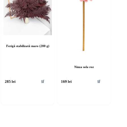
Ferigă stabilizată maro (200 g)
Ninza sola roz
🛒
🛒
285
lei
169
lei