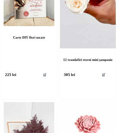
Carte DIY flori uscate
12 trandafiri eterni mini șampanie
🛒
🛒
225
lei
305
lei