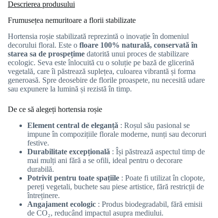
Descrierea produsului
Frumusețea nemuritoare a florii stabilizate
Hortensia roșie stabilizată reprezintă o inovație în domeniul
decorului floral. Este o
floare 100% naturală, conservată în
starea sa de prospețime
datorită unui proces de stabilizare
ecologic. Seva este înlocuită cu o soluție pe bază de glicerină
vegetală, care îi păstrează suplețea, culoarea vibrantă și forma
generoasă. Spre deosebire de florile proaspete, nu necesită udare
sau expunere la lumină și rezistă în timp.
De ce să alegeți hortensia roșie
Element central de eleganță
: Roșul său pasional se
impune în compozițiile florale moderne, nunți sau decoruri
festive.
Durabilitate excepțională
: Își păstrează aspectul timp de
mai mulți ani fără a se ofili, ideal pentru o decorare
durabilă.
Potrivit pentru toate spațiile
: Poate fi utilizat în clopote,
pereți vegetali, buchete sau piese artistice, fără restricții de
întreținere.
Angajament ecologic
: Produs biodegradabil, fără emisii
de CO₂, reducând impactul asupra mediului.