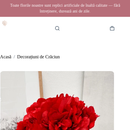
Toate florile noastre sunt replici artificiale de înaltă calitate — fără
întreținere, durează ani de zile.
Sari
la
conținut
Coș
de
cumpărătur
Acasă
/
Decorațiuni de Crăciun