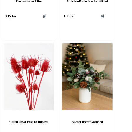
Buchet uscat Elise
Ghirlandă din brad artificial
🛒
🛒
335
lei
158
lei
Ciulin uscat roșu (5 tulpini)
Buchet uscat Gaspard