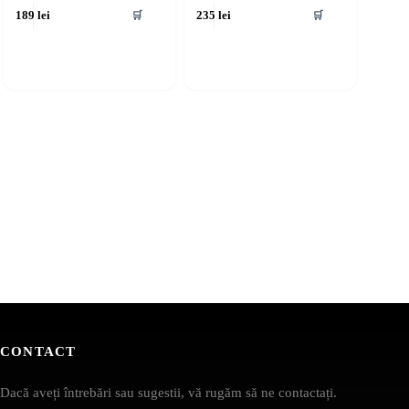
🛒
🛒
189
lei
235
lei
CONTACT
Dacă aveți întrebări sau sugestii, vă rugăm să ne contactați.