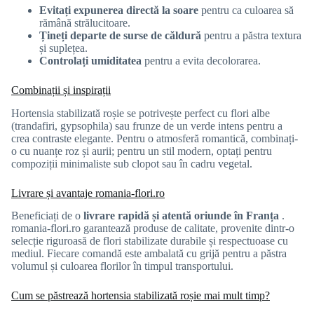
Evitați expunerea directă la soare
pentru ca culoarea să
rămână strălucitoare.
Țineți departe de surse de căldură
pentru a păstra textura
și suplețea.
Controlați umiditatea
pentru a evita decolorarea.
Combinații și inspirații
Hortensia stabilizată roșie se potrivește perfect cu flori albe
(trandafiri, gypsophila) sau frunze de un verde intens pentru a
crea contraste elegante. Pentru o atmosferă romantică, combinați-
o cu nuanțe roz și aurii; pentru un stil modern, optați pentru
compoziții minimaliste sub clopot sau în cadru vegetal.
Livrare și avantaje romania-flori.ro
Beneficiați de o
livrare rapidă și atentă oriunde în Franța
.
romania-flori.ro garantează produse de calitate, provenite dintr-o
selecție riguroasă de flori stabilizate durabile și respectuoase cu
mediul. Fiecare comandă este ambalată cu grijă pentru a păstra
volumul și culoarea florilor în timpul transportului.
Cum se păstrează hortensia stabilizată roșie mai mult timp?