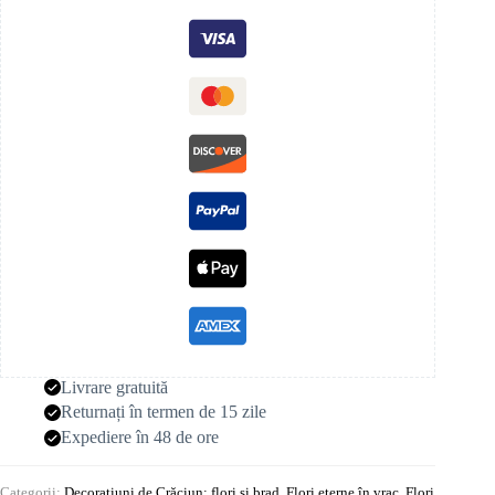
Livrare gratuită
Returnați în termen de 15 zile
Expediere în 48 de ore
Categorii:
Decorațiuni de Crăciun: flori și brad
,
Flori eterne în vrac
,
Flori