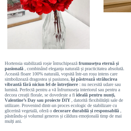
Hortensia stabilizată roșie întruchipează
frumusețea eternă și
pasională
, combinând eleganța naturală și practicitatea absolută.
Această floare 100% naturală, vopsită într-un roșu intens care
simbolizează dragostea și pasiunea,
își păstrează strălucirea
vibrantă fără niciun fel de întreținere
: nu necesită udare sau
lumină. Perfectă pentru a vă înfrumuseța interiorul sau pentru a
decora creații florale, se dovedește a fi
ideală pentru nunți,
Valentine’s Day sau proiecte DIY
, datorită flexibilității sale de
utilizare. Provenind dintr-un proces ecologic de stabilizare cu
glicerină vegetală, oferă o
decorare durabilă și responsabilă
,
păstrându-și volumul generos și căldura emoțională timp de mai
mulți ani.