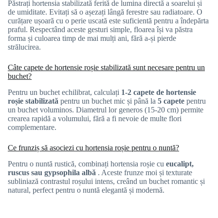
Păstrați hortensia stabilizată ferită de lumina directă a soarelui și
de umiditate. Evitați să o așezați lângă ferestre sau radiatoare. O
curățare ușoară cu o perie uscată este suficientă pentru a îndepărta
praful. Respectând aceste gesturi simple, floarea își va păstra
forma și culoarea timp de mai mulți ani, fără a-și pierde
strălucirea.
Câte capete de hortensie roșie stabilizată sunt necesare pentru un
buchet?
Pentru un buchet echilibrat, calculați
1-2 capete de hortensie
roșie stabilizată
pentru un buchet mic și până la
5 capete
pentru
un buchet voluminos. Diametrul lor generos (15-20 cm) permite
crearea rapidă a volumului, fără a fi nevoie de multe flori
complementare.
Ce frunziș să asociezi cu hortensia roșie pentru o nuntă?
Pentru o nuntă rustică, combinați hortensia roșie cu
eucalipt,
ruscus sau gypsophila albă
. Aceste frunze moi și texturate
subliniază contrastul roșului intens, creând un buchet romantic și
natural, perfect pentru o nuntă elegantă și modernă.