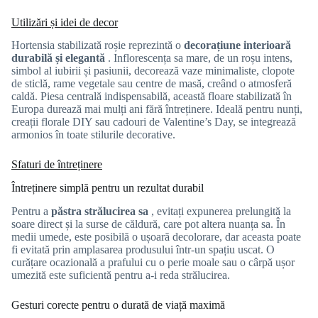
Utilizări și idei de decor
Hortensia stabilizată roșie reprezintă o
decorațiune interioară
durabilă și elegantă
. Inflorescența sa mare, de un roșu intens,
simbol al iubirii și pasiunii, decorează vaze minimaliste, clopote
de sticlă, rame vegetale sau centre de masă, creând o atmosferă
caldă. Piesa centrală indispensabilă, această floare stabilizată în
Europa durează mai mulți ani fără întreținere. Ideală pentru nunți,
creații florale DIY sau cadouri de Valentine’s Day, se integrează
armonios în toate stilurile decorative.
Sfaturi de întreținere
Întreținere simplă pentru un rezultat durabil
Pentru a
păstra strălucirea sa
, evitați expunerea prelungită la
soare direct și la surse de căldură, care pot altera nuanța sa. În
medii umede, este posibilă o ușoară decolorare, dar aceasta poate
fi evitată prin amplasarea produsului într-un spațiu uscat. O
curățare ocazională a prafului cu o perie moale sau o cârpă ușor
umezită este suficientă pentru a-i reda strălucirea.
Gesturi corecte pentru o durată de viață maximă