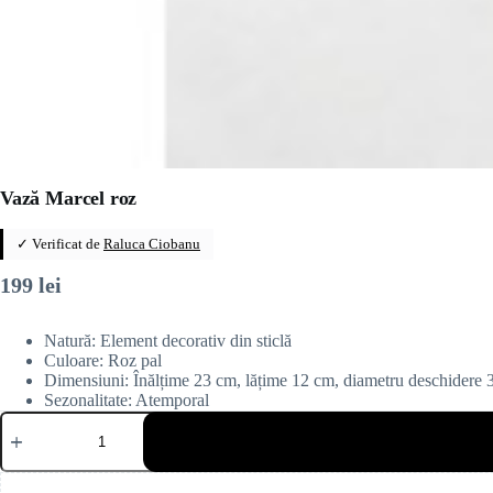
Vază Marcel roz
✓ Verificat de
Raluca Ciobanu
199
lei
Natură: Element decorativ din sticlă
Culoare: Roz pal
Dimensiuni: Înălțime 23 cm, lățime 12 cm, diametru deschidere 
Sezonalitate: Atemporal
Cantitate
Vază
Marcel
roz