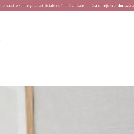
ile noastre sunt replici artificiale de înaltă calitate — fără întreținere, durează a