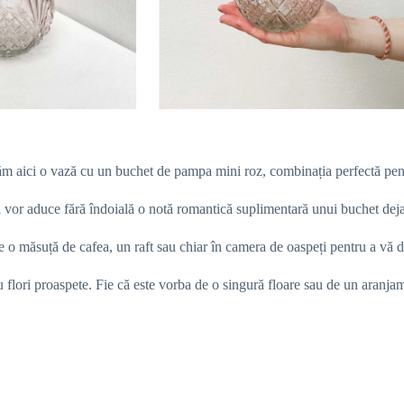
m aici o vază cu un buchet de pampa mini roz, combinația perfectă pentru
i vor aduce fără îndoială o notă romantică suplimentară unui buchet deja
e o măsuță de cafea, un raft sau chiar în camera de oaspeți pentru a vă d
ntru flori proaspete. Fie că este vorba de o singură floare sau de un aranja