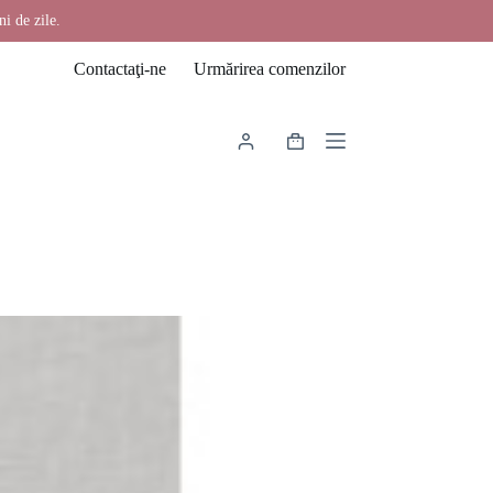
ni de zile.
Contactaţi-ne
Urmărirea comenzilor
Coș
de
cumpărături