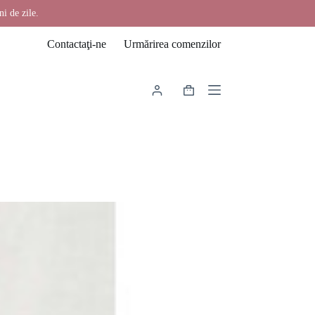
ni de zile.
Contactaţi-ne
Urmărirea comenzilor
Coș
de
cumpărături