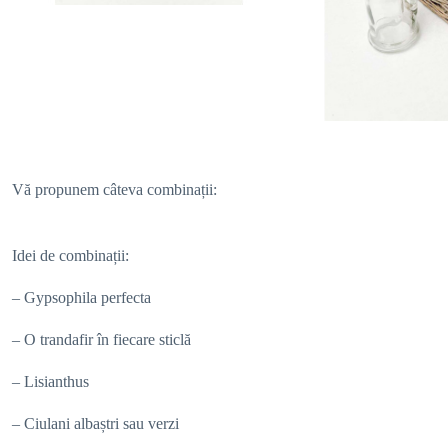
Vă propunem câteva combinații:
Idei de combinații:
– Gypsophila perfecta
– O trandafir în fiecare sticlă
– Lisianthus
– Ciulani albaștri sau verzi