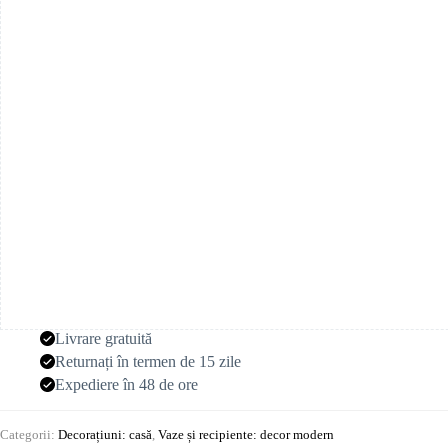
și
sticle
de
sticlă
Livrare gratuită
Returnați în termen de 15 zile
Expediere în 48 de ore
Categorii:
Decorațiuni: casă
,
Vaze și recipiente: decor modern