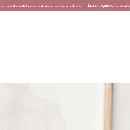
ile noastre sunt replici artificiale de înaltă calitate — fără întreținere, durează a