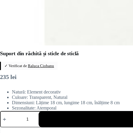
Suport din răchită și sticle de sticlă
✓ Verificat de
Raluca Ciobanu
235
lei
Natură: Element decorativ
Culoare: Transparent, Natural
Dimensiuni: Lățime 18 cm, lungime 18 cm, înălțime 8 cm
Sezonalitate: Atemporal
Cantitate
Suport
din
răchită