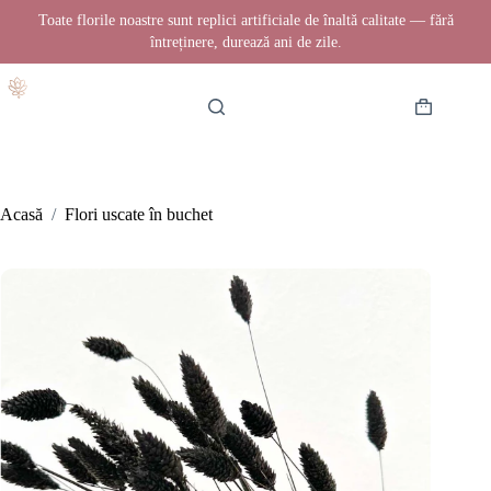
Toate florile noastre sunt replici artificiale de înaltă calitate — fără
întreținere, durează ani de zile.
Sari
la
conținut
Coș
de
cumpărătur
Acasă
/
Flori uscate în buchet