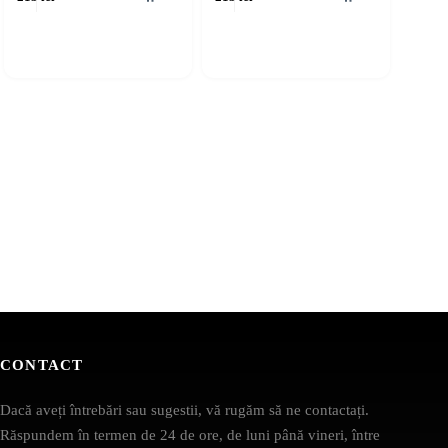
CONTACT
Dacă aveți întrebări sau sugestii, vă rugăm să ne contactați.
Răspundem în termen de 24 de ore, de luni până vineri, între