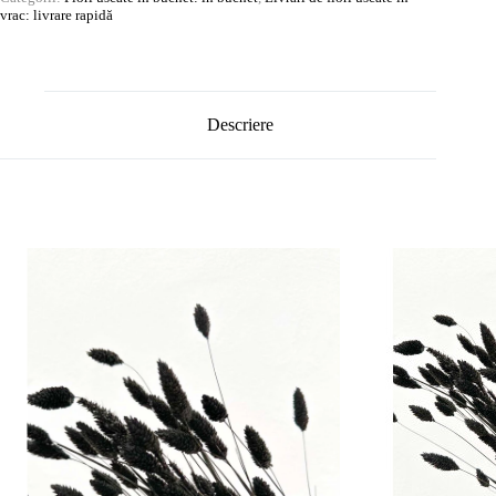
vrac: livrare rapidă
Descriere