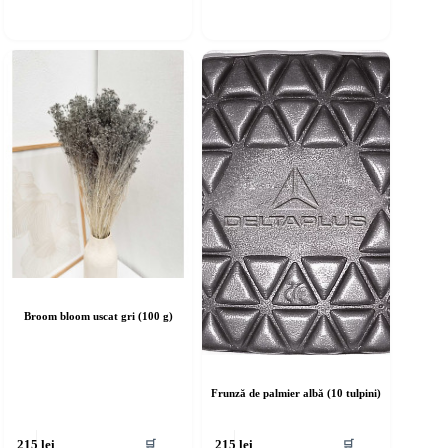
Broom bloom uscat gri (100 g)
Frunză de palmier albă (10 tulpini)
🛒
🛒
215
lei
215
lei