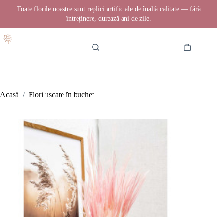
Toate florile noastre sunt replici artificiale de înaltă calitate — fără
întreținere, durează ani de zile.
Sari
la
conținut
Coș
de
cumpărătur
Acasă
/
Flori uscate în buchet