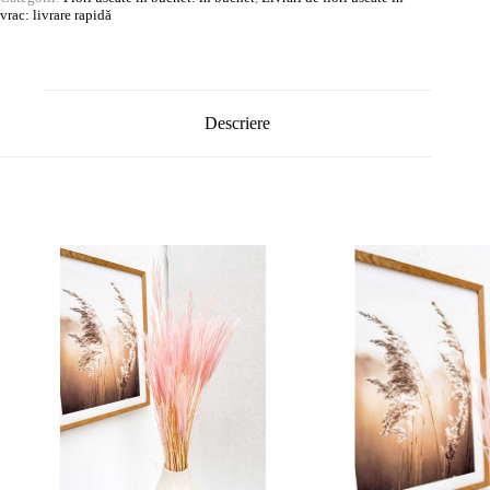
vrac: livrare rapidă
Descriere