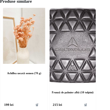
Produse similare
Achillea uscată somon (70 g)
Frunză de palmier albă (10 tulpini)
🛒
🛒
199
lei
215
lei