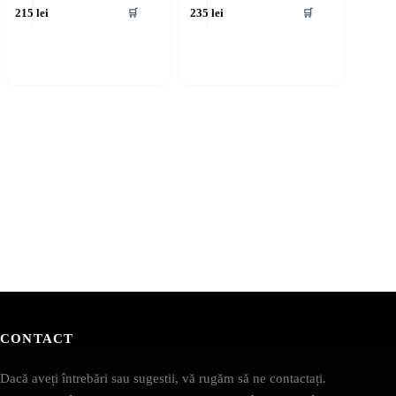
🛒
🛒
215
lei
235
lei
CONTACT
Dacă aveți întrebări sau sugestii, vă rugăm să ne contactați.