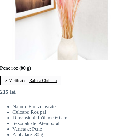
Pene roz (80 g)
✓ Verificat de
Raluca Ciobanu
215
lei
Natură: Frunze uscate
Culoare: Roz pal
Dimensiuni: Înălțime 60 cm
Sezonalitate: Atemporal
Varietate: Pene
Ambalare: 80 g