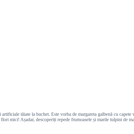
ri artificiale tăiate la buchet. Este vorba de margareta galbenă cu capete
 și flori mici! Așadar, descoperiți repede frumoasele și marile tulpini de