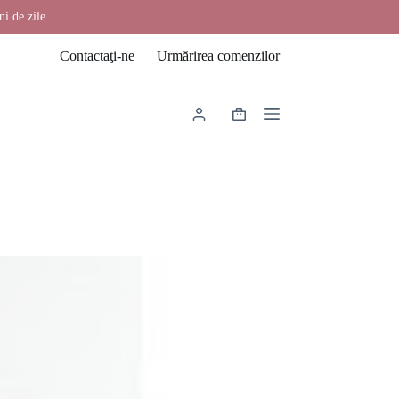
ni de zile.
Contactaţi-ne
Urmărirea comenzilor
Coș
de
cumpărături