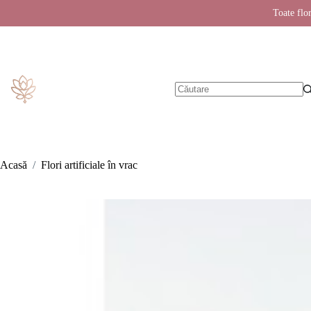
Toate flor
Sari
la
conținut
Niciun
rezultat
Acasă
/
Flori artificiale în vrac