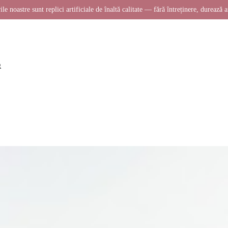
ile noastre sunt replici artificiale de înaltă calitate — fără întreținere, durează a