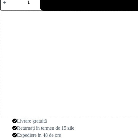
Margaretă
galbenă
(5
tulpini)
Livrare gratuită
Returnați în termen de 15 zile
Expediere în 48 de ore