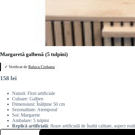
Margaretă galbenă (5 tulpini)
✓ Verificat de
Raluca Ciobanu
158
lei
Natură: Flori artificiale
Culoare: Galben
Dimensiuni: Înălțime 50 cm
Sezonalitate: Atemporal
Soi: Margarete
Ambalare: 5 tulpini
Replică artificială
: floare artificială de înaltă calitate, aspect rea
Cantitate