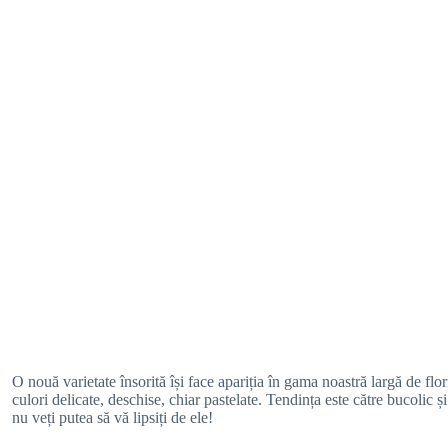
O nouă varietate însorită își face apariția în gama noastră largă de flo
culori delicate, deschise, chiar pastelate. Tendința este către bucolic
nu veți putea să vă lipsiți de ele!