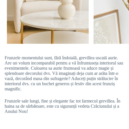
Frunzele momentului sunt, fără îndoială, grevillea uscată aurie.
Are un volum incomparabil pentru a vă înfrumuseța interiorul sau
evenimentele. Culoarea sa aurie frumoasă va aduce magie și
splendoare decorului dvs. Vă imaginați deja cum ar arăta într-o
vază, decorând masa din sufragerie? Aduceți puțin strălucire în
interiorul dvs. cu un buchet generos și festiv din acest frunziș
magnific.
Frunzele sale lungi, fine și elegante fac tot farmecul grevillea. În
haina sa de sărbătoare, este cu siguranță vedeta Crăciunului și a
Anului Nou!