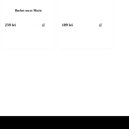
Buchet uscat Marie
🛒
🛒
259
lei
189
lei