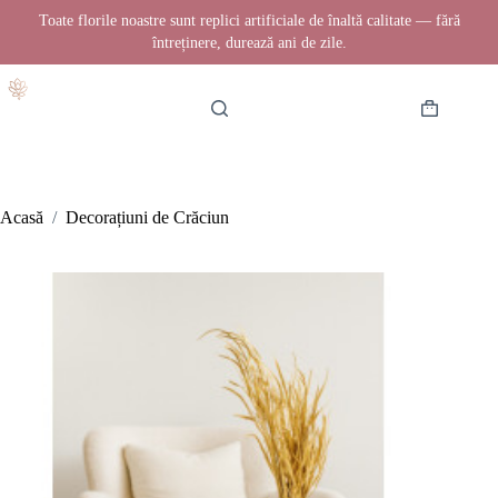
Toate florile noastre sunt replici artificiale de înaltă calitate — fără
întreținere, durează ani de zile.
Sari
la
conținut
Coș
de
cumpărătur
Acasă
/
Decorațiuni de Crăciun