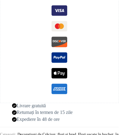
Livrare gratuită
Returnați în termen de 15 zile
Expediere în 48 de ore
Categorii:
Decorațiuni de Crăciun: flori și brad
,
Flori uscate în buchet: în