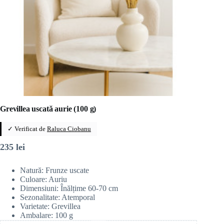
Grevillea uscată aurie (100 g)
✓ Verificat de
Raluca Ciobanu
235
lei
Natură: Frunze uscate
Culoare: Auriu
Dimensiuni: Înălțime 60-70 cm
Sezonalitate: Atemporal
Varietate: Grevillea
Ambalare: 100 g