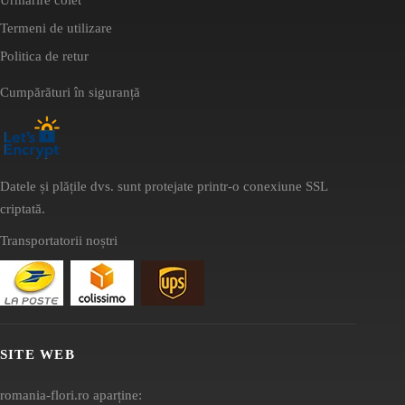
Termeni de utilizare
Politica de retur
Cumpărături în siguranță
Datele și plățile dvs. sunt protejate printr-o conexiune SSL
criptată.
Transportatorii noștri
SITE WEB
romania-flori.ro aparține: