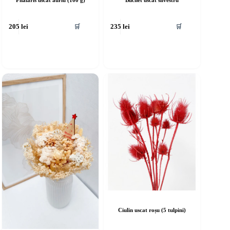
Phalaris uscat auriu (100 g)
Buchet uscat silvestru
🛒
🛒
205
lei
235
lei
Ciulin uscat roșu (5 tulpini)