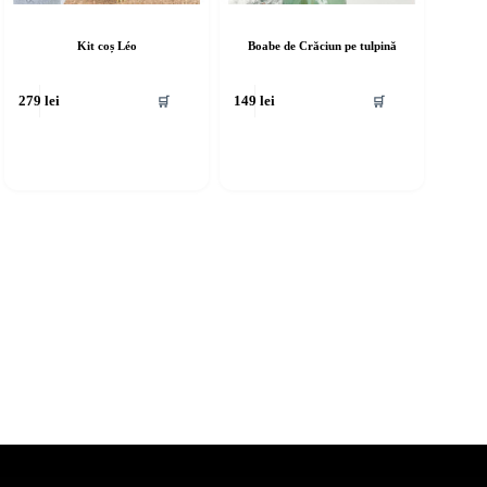
Kit coș Léo
Boabe de Crăciun pe tulpină
🛒
🛒
279
lei
149
lei