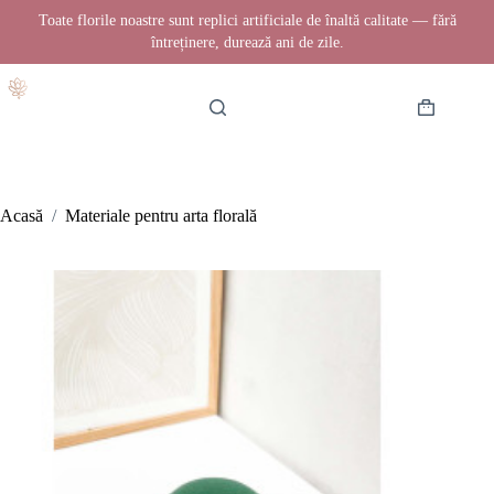
Toate florile noastre sunt replici artificiale de înaltă calitate — fără
întreținere, durează ani de zile.
Sari
la
conținut
Coș
de
cumpărătur
Acasă
/
Materiale pentru arta florală