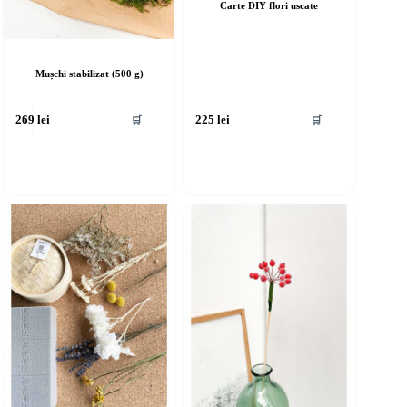
Carte DIY flori uscate
Mușchi stabilizat (500 g)
🛒
🛒
269
lei
225
lei