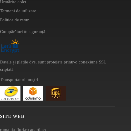
Urmărire colet
Termeni de utilizare
Politica de retur
Cumpărături în siguranță
Datele și plățile dvs. sunt protejate printr-o conexiune SSL
criptată.
Transportatorii noștri
SITE WEB
romania-flori.ro aparține: