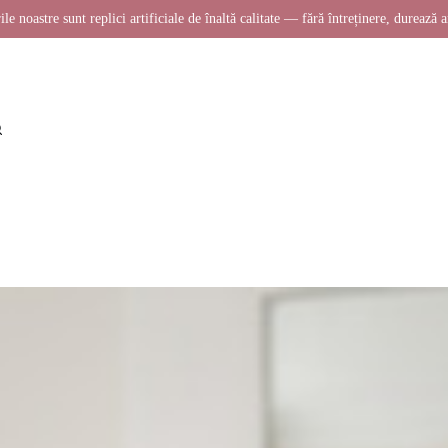
ile noastre sunt replici artificiale de înaltă calitate — fără întreținere, durează a