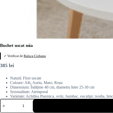
Buchet uscat mia
✓ Verificat de
Raluca Ciobanu
385
lei
Natură: Flori uscate
Culoare: Alb, Auriu, Maro, Roșu
Dimensiuni: Înălțime 40 cm, diametru între 25-30 cm
Sezonalitate: Atemporal
Varietate: Achillea Ptarmica, ovăz, bumbac, eucalipt, ixodia, limo
Cantitate
Buchet
uscat