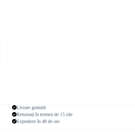
mia
Livrare gratuită
Returnați în termen de 15 zile
Expediere în 48 de ore