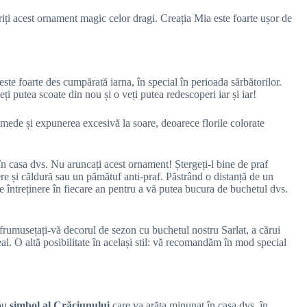
eriți acest ornament magic celor dragi. Creația Mia este foarte ușor de
 este foarte des cumpărată iarna, în special în perioada sărbătorilor.
ți putea scoate din nou și o veți putea redescoperi iar și iar!
e umede și expunerea excesivă la soare, deoarece florile colorate
în casa dvs. Nu aruncați acest ornament! Ștergeți-l bine de praf
tere și căldură sau un pămătuf anti-praf. Păstrând o distanță de un
de întreținere în fiecare an pentru a vă putea bucura de buchetul dvs.
nfrumusețați-vă decorul de sezon cu buchetul nostru Sarlat, a cărui
eal. O altă posibilitate în același stil: vă recomandăm în mod special
nou
simbol al Crăciunului
care va arăta minunat în casa dvs. în