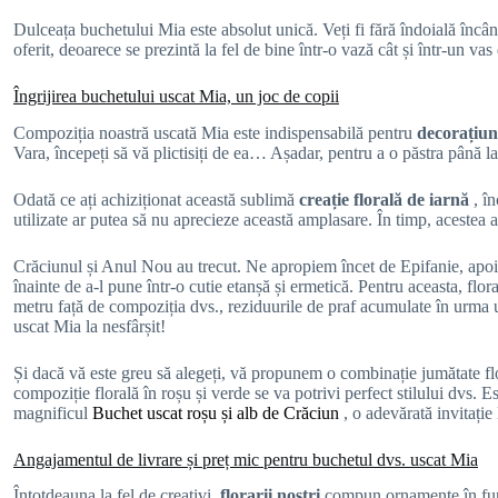
Dulceața buchetului Mia este absolut unică. Veți fi fără îndoială încânt
oferit, deoarece se prezintă la fel de bine într-o vază cât și într-un vas 
Îngrijirea buchetului uscat Mia, un joc de copii
Compoziția noastră uscată Mia este indispensabilă pentru
decorațiun
Vara, începeți să vă plictisiți de ea… Așadar, pentru a o păstra până la
Odată ce ați achiziționat această sublimă
creație florală de iarnă
, î
utilizate ar putea să nu aprecieze această amplasare. În timp, acestea a
Crăciunul și Anul Nou au trecut. Ne apropiem încet de Epifanie, apoi d
înainte de a-l pune într-o cutie etanșă și ermetică. Pentru aceasta, flo
metru față de compoziția dvs., reziduurile de praf acumulate în urma uti
uscat Mia la nesfârșit!
Și dacă vă este greu să alegeți, vă propunem o combinație jumătate flor
compoziție florală în roșu și verde se va potrivi perfect stilului dvs. 
magnificul
Buchet uscat roșu și alb de Crăciun
, o adevărată invitație
Angajamentul de livrare și preț mic pentru buchetul dvs. uscat Mia
Întotdeauna la fel de creativi,
florarii noștri
compun ornamente în func