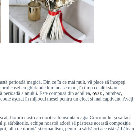
stă perioadă magică. Din ce în ce mai mult, vă place să începeți
orul casei cu ghirlande luminoase mari, în timp ce alții și-au
stă perioadă a anului. Este compusă din achillea,
ovăz
, bumbac,
buie așezat în mijlocul mesei pentru un efect și mai captivant. Aveți
at, florarii noștri au dorit să transmită magia Crăciunului și să facă
nul și sărbătorile, echipa noastră adoră să păstreze această compoziție
poi, plin de dorință și romantism, pentru a sărbători această sărbătoare