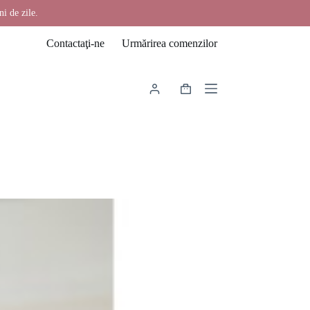
ni de zile.
Contactaţi-ne
Urmărirea comenzilor
Coș
de
cumpărături