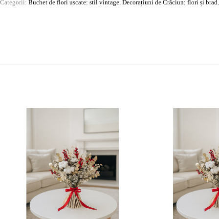
Categorii:
Buchet de flori uscate: stil vintage
,
Decorațiuni de Crăciun: flori și brad