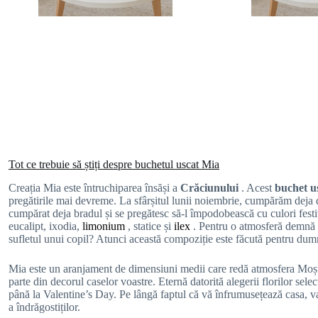
Tot ce trebuie să știți despre buchetul uscat Mia
Creația Mia este întruchiparea însăși a
Crăciunului
. Acest
buchet u
pregătirile mai devreme. La sfârșitul lunii noiembrie, cumpărăm deja d
cumpărat deja bradul și se pregătesc să-l împodobească cu culori festi
eucalipt, ixodia,
limonium
, statice și
ilex
. Pentru o atmosferă demnă d
sufletul unui copil? Atunci această compoziție este făcută pentru du
Mia este un aranjament de dimensiuni medii care redă atmosfera Moșului 
parte din decorul caselor voastre. Eternă datorită alegerii florilor sele
până la Valentine’s Day. Pe lângă faptul că vă înfrumusețează casa, va 
a îndrăgostiților.