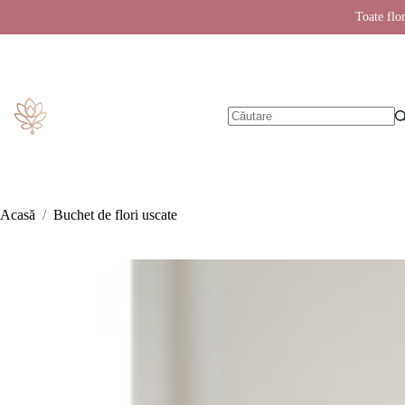
Toate flor
Sari
la
conținut
Niciun
rezultat
Acasă
/
Buchet de flori uscate