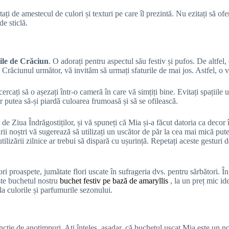
ați de amestecul de culori și texturi pe care îl prezintă. Nu ezitați să of
de sticlă.
ile de Crăciun
. O adorați pentru aspectul său festiv și pufos. De altfel,
 Crăciunul următor, vă invităm să urmați sfaturile de mai jos. Astfel, o ve
ncercați să o așezați într-o cameră în care vă simțiți bine. Evitați spațiil
r putea să-și piardă culoarea frumoasă și să se ofilească.
e Ziua Îndrăgostiților, și vă spuneți că Mia și-a făcut datoria ca decor 
rarii noștri vă sugerează să utilizați un uscător de păr la cea mai mică pu
lizării zilnice ar trebui să dispară cu ușurință. Repetați aceste gesturi 
i proaspete, jumătate flori uscate în sufrageria dvs. pentru sărbători. Î
Este buchetul nostru
buchet festiv pe bază de amaryllis
, la un preț mic id
 la culorile și parfumurile sezonului.
ție de anotimpuri. Ați înțeles, așadar, că buchetul uscat Mia este un 