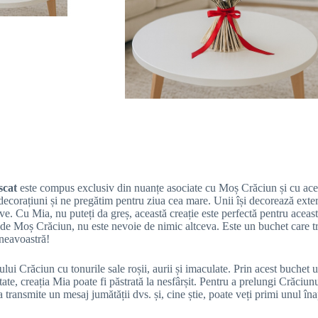
scat
este compus exclusiv din nuanțe asociate cu Moș Crăciun și cu acea
ecorațiuni și ne pregătim pentru ziua cea mare. Unii își decorează exteri
ve. Cu Mia, nu puteți da greș, această creație este perfectă pentru acea
e Moș Crăciun, nu este nevoie de nimic altceva. Este un buchet care tre
mneavoastră!
Crăciun cu tonurile sale roșii, aurii și imaculate. Prin acest buchet usc
ctate, creația Mia poate fi păstrată la nesfârșit. Pentru a prelungi Crăciu
transmite un mesaj jumătății dvs. și, cine știe, poate veți primi unul îna