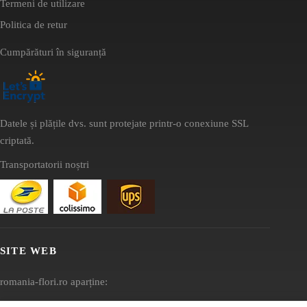
Termeni de utilizare
Politica de retur
Cumpărături în siguranță
Datele și plățile dvs. sunt protejate printr-o conexiune SSL
criptată.
Transportatorii noștri
SITE WEB
romania-flori.ro aparține:
AV SEO LLC