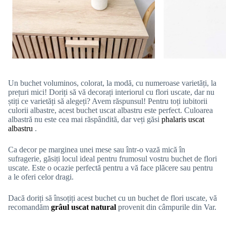
Un buchet voluminos, colorat, la modă, cu numeroase varietăți, la
prețuri mici! Doriți să vă decorați interiorul cu flori uscate, dar nu
știți ce varietăți să alegeți? Avem răspunsul! Pentru toți iubitorii
culorii albastre, acest buchet uscat albastru este perfect. Culoarea
albastră nu este cea mai răspândită, dar veți găsi
phalaris uscat
albastru
.
Ca decor pe marginea unei mese sau într-o vază mică în
sufragerie, găsiți locul ideal pentru frumosul vostru buchet de flori
uscate. Este o ocazie perfectă pentru a vă face plăcere sau pentru
a le oferi celor dragi.
Dacă doriți să însoțiți acest buchet cu un buchet de flori uscate, vă
recomandăm
grâul uscat natural
provenit din câmpurile din Var.