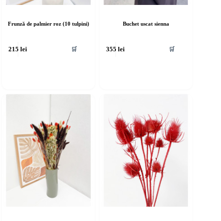
Frunză de palmier roz (10 tulpini)
Buchet uscat sienna
🛒
🛒
215
lei
355
lei