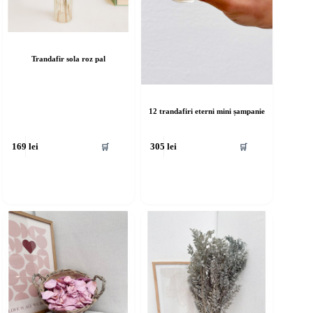
Trandafir sola roz pal
12 trandafiri eterni mini șampanie
🛒
🛒
169
lei
305
lei