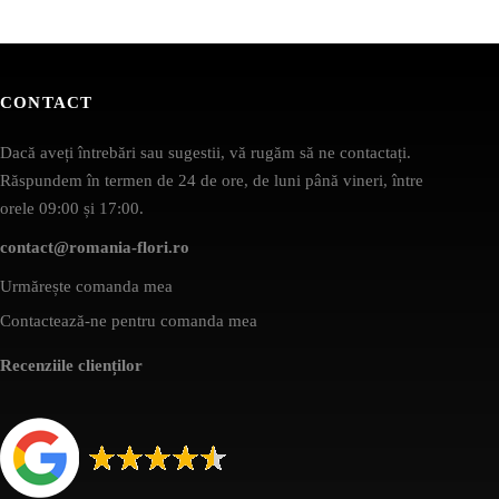
CONTACT
Dacă aveți întrebări sau sugestii, vă rugăm să ne contactați.
Răspundem în termen de 24 de ore, de luni până vineri, între
orele 09:00 și 17:00.
contact@romania-flori.ro
Urmărește comanda mea
Contactează-ne pentru comanda mea
Recenziile clienților