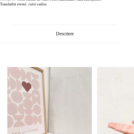
Trandafiri eterni: cutii cadou
Descriere