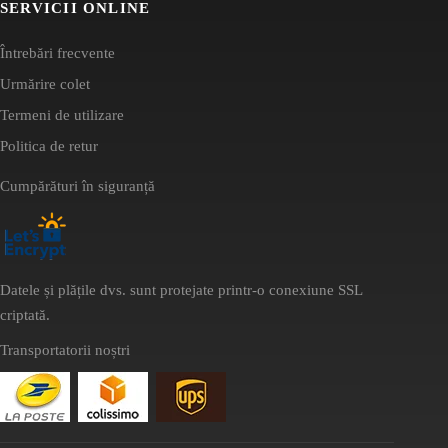
SERVICII ONLINE
Întrebări frecvente
Urmărire colet
Termeni de utilizare
Politica de retur
Cumpărături în siguranță
Datele și plățile dvs. sunt protejate printr-o conexiune SSL
criptată.
Transportatorii noștri