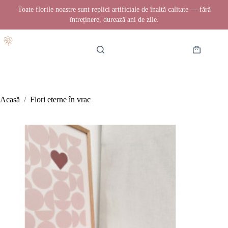
Toate florile noastre sunt replici artificiale de înaltă calitate — fără
întreținere, durează ani de zile.
Sari
la
conținut
Coș
de
cumpărătur
Acasă
/
Flori eterne în vrac