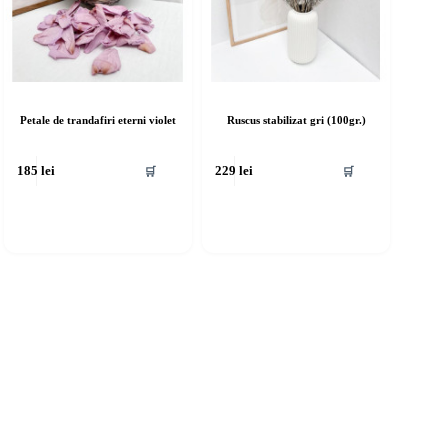
Petale de trandafiri eterni violet
Ruscus stabilizat gri (100gr.)
🛒
🛒
185
lei
229
lei