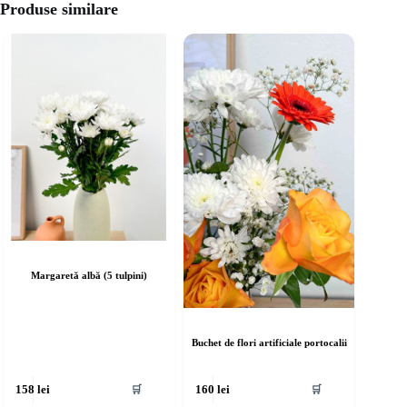
Produse similare
Margaretă albă (5 tulpini)
Buchet de flori artificiale portocalii
🛒
🛒
158
lei
160
lei