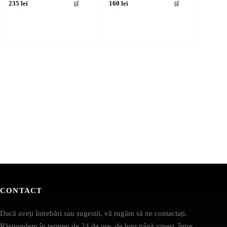
🛒
🛒
235
lei
160
lei
CONTACT
Dacă aveți întrebări sau sugestii, vă rugăm să ne contactați.
Răspundem în termen de 24 de ore, de luni până vineri, între