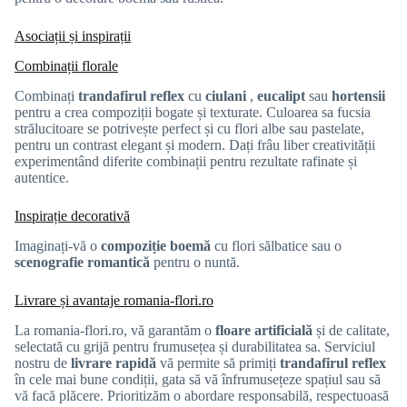
Asociații și inspirații
Combinații florale
Combinați
trandafirul reflex
cu
ciulani
,
eucalipt
sau
hortensii
pentru a crea compoziții bogate și texturate. Culoarea sa fucsia
strălucitoare se potrivește perfect și cu flori albe sau pastelate,
pentru un contrast elegant și modern. Dați frâu liber creativității
experimentând diferite combinații pentru rezultate rafinate și
autentice.
Inspirație decorativă
Imaginați-vă o
compoziție boemă
cu flori sălbatice sau o
scenografie romantică
pentru o nuntă.
Livrare și avantaje romania-flori.ro
La romania-flori.ro, vă garantăm o
floare artificială
și de calitate,
selectată cu grijă pentru frumusețea și durabilitatea sa. Serviciul
nostru de
livrare rapidă
vă permite să primiți
trandafirul reflex
în cele mai bune condiții, gata să vă înfrumusețeze spațiul sau să
vă facă plăcere. Prioritizăm o abordare responsabilă, respectuoasă