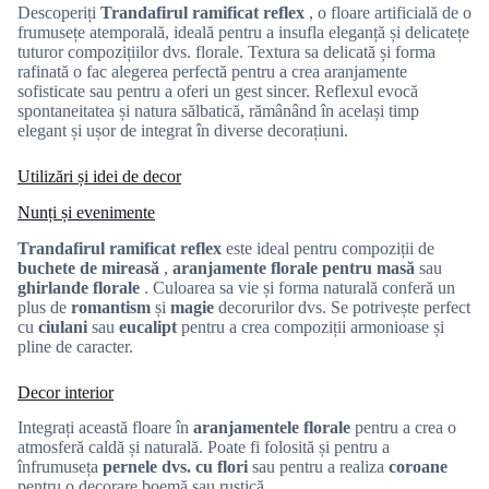
Descoperiți
Trandafirul ramificat reflex
, o floare artificială de o
frumusețe atemporală, ideală pentru a insufla eleganță și delicatețe
tuturor compozițiilor dvs. florale.
Textura sa delicată și forma
rafinată o fac alegerea perfectă pentru a crea aranjamente
sofisticate sau pentru a oferi un gest sincer. Reflexul evocă
spontaneitatea și natura sălbatică, rămânând în același timp
elegant și ușor de integrat în diverse decorațiuni.
Utilizări și idei de decor
Nunți și evenimente
Trandafirul ramificat reflex
este ideal pentru compoziții de
buchete de mireasă
,
aranjamente florale pentru masă
sau
ghirlande florale
. Culoarea sa vie și forma naturală conferă un
plus de
romantism
și
magie
decorurilor dvs. Se potrivește perfect
cu
ciulani
sau
eucalipt
pentru a crea compoziții armonioase și
pline de caracter.
Decor interior
Integrați această floare în
aranjamentele florale
pentru a crea o
atmosferă caldă și naturală. Poate fi folosită și pentru a
înfrumuseța
pernele dvs. cu flori
sau pentru a realiza
coroane
pentru o decorare boemă sau rustică.