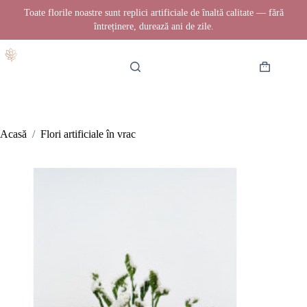
Toate florile noastre sunt replici artificiale de înaltă calitate — fără
întreținere, durează ani de zile.
Sari
la
conținut
Coș
de
cumpărătur
Acasă
/
Flori artificiale în vrac