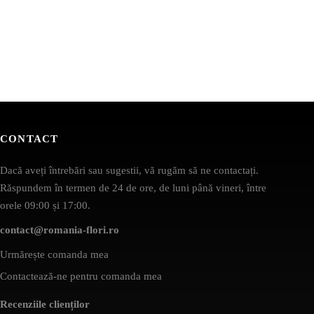
CONTACT
Dacă aveți întrebări sau sugestii, vă rugăm să ne contactați.
Răspundem în termen de 24 de ore, de luni până vineri, între
orele 09:00 și 17:00.
contact@romania-flori.ro
Urmărește comanda mea
Contactează-ne pentru comanda mea
Recenziile clienților