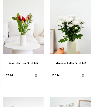
Amaryllis roșu (3 tulpini)
Margaretă albă (5 tulpini)
🛒
🛒
137
lei
158
lei