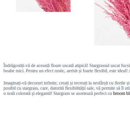
Îndrăgostiți-vă de această floare uscată atipică! Stargrassul uscat fucsi
boabe mici. Pentru un efect rustic, aerisit și foarte flexibil, este ideal!
Imaginați-vă decoruri infinite, creați și recreați la nesfârșit cu florile
posibil cu stargrass, care, datorită flexibilității sale, vă permite să îl ut
o notă colorată și elegantă! Stargrass se asortează perfect cu
broom bl