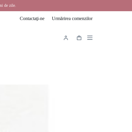
ni de zile.
Contactaţi-ne
Urmărirea comenzilor
Coș
de
cumpărături