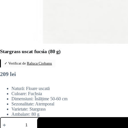
Stargrass uscat fucsia (80 g)
✓ Verificat de
Raluca Ciobanu
209
lei
Natură: Floare uscată
Culoare: Fuchsia
Dimensiuni: Înălțime 50-60 cm
Sezonalitate: Atemporal
Varietate: Stargrass
Ambalare: 80 g
Cantitate
Stargrass