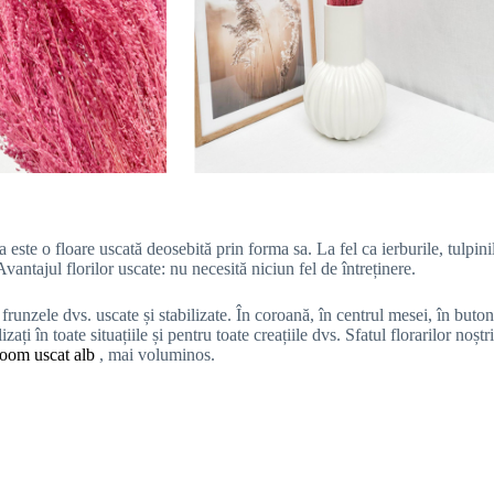
a este o floare uscată deosebită prin forma sa. La fel ca ierburile, tulpin
 Avantajul florilor uscate: nu necesită niciun fel de întreținere.
 și frunzele dvs. uscate și stabilizate. În coroană, în centrul mesei, în buto
ilizați în toate situațiile și pentru toate creațiile dvs. Sfatul florarilor noș
oom uscat alb
, mai voluminos.