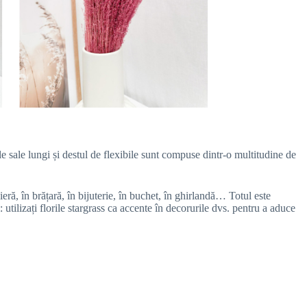
ile sale lungi și destul de flexibile sunt compuse dintr-o multitudine de
nieră, în brățară, în bijuterie, în buchet, în ghirlandă… Totul este
tri: utilizați florile stargrass ca accente în decorurile dvs. pentru a aduce