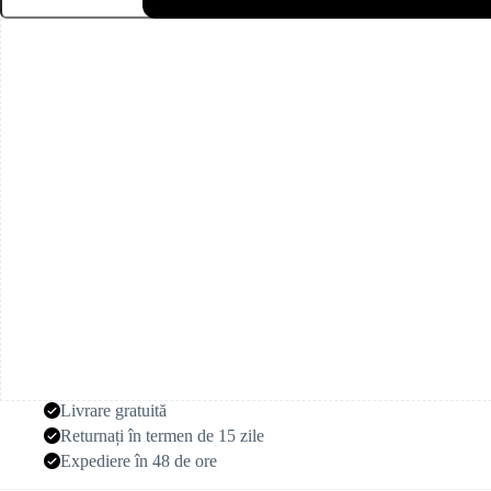
uscat
fucsia
(80
g)
Livrare gratuită
Returnați în termen de 15 zile
Expediere în 48 de ore