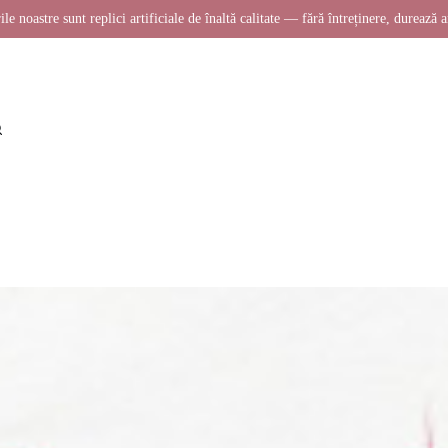
ile noastre sunt replici artificiale de înaltă calitate — fără întreținere, durează a