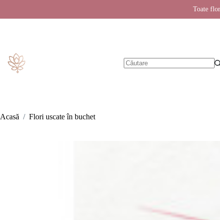
Toate flor
Sari
la
conținut
Niciun
rezultat
Acasă
/
Flori uscate în buchet