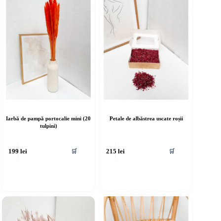
Iarbă de pampă portocalie mini (20
Petale de albăstrea uscate roșii
tulpini)
🛒
🛒
199
lei
215
lei