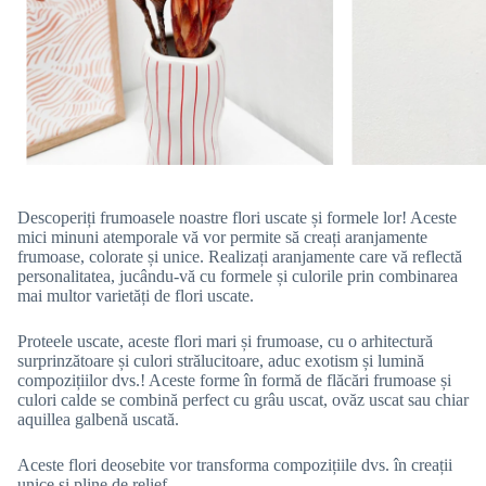
Descoperiți frumoasele noastre flori uscate și formele lor! Aceste
mici minuni atemporale vă vor permite să creați aranjamente
frumoase, colorate și unice. Realizați aranjamente care vă reflectă
personalitatea, jucându-vă cu formele și culorile prin combinarea
mai multor varietăți de flori uscate.
Proteele uscate, aceste flori mari și frumoase, cu o arhitectură
surprinzătoare și culori strălucitoare, aduc exotism și lumină
compozițiilor dvs.! Aceste forme în formă de flăcări frumoase și
culori calde se combină perfect cu grâu uscat, ovăz uscat sau chiar
aquillea galbenă uscată.
Aceste flori deosebite vor transforma compozițiile dvs. în creații
unice și pline de relief.