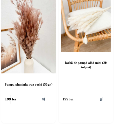
Iarbă de pampă albă mini (20
tulpini)
Pampa pluminha roz vechi (50gr.)
🛒
🛒
199
lei
199
lei