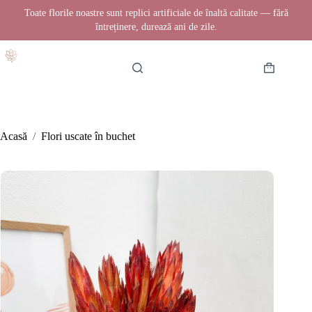
Toate florile noastre sunt replici artificiale de înaltă calitate — fără
întreținere, durează ani de zile.
Sari
la
conținut
Coș
de
cumpărătur
Acasă
/
Flori uscate în buchet