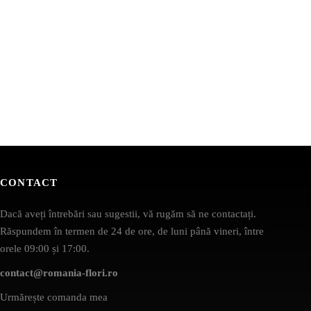
CONTACT
Dacă aveți întrebări sau sugestii, vă rugăm să ne contactați.
Răspundem în termen de 24 de ore, de luni până vineri, între
orele 09:00 și 17:00.
contact@romania-flori.ro
Urmărește comanda mea