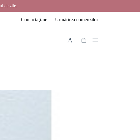
ni de zile.
Contactaţi-ne
Urmărirea comenzilor
Coș
de
cumpărături