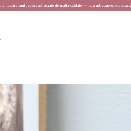
ile noastre sunt replici artificiale de înaltă calitate — fără întreținere, durează a