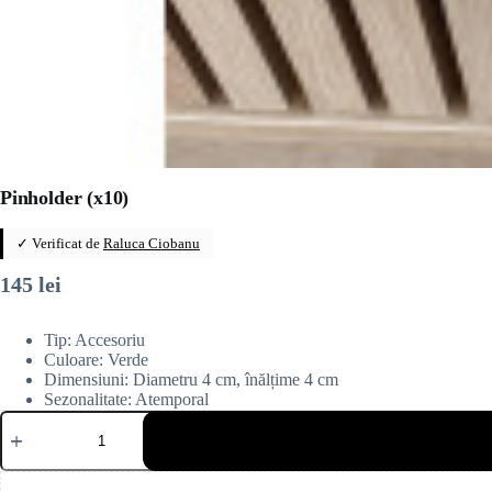
Pinholder (x10)
✓ Verificat de
Raluca Ciobanu
145
lei
Tip: Accesoriu
Culoare: Verde
Dimensiuni: Diametru 4 cm, înălțime 4 cm
Sezonalitate: Atemporal
Cantitate
Pinholder
(x10)