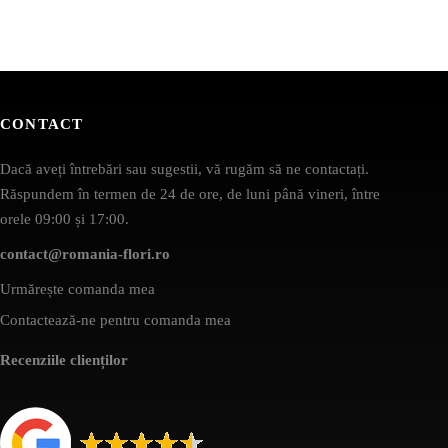
CONTACT
Dacă aveți întrebări sau sugestii, vă rugăm să ne contactați.
Răspundem în termen de 24 de ore, de luni până vineri, între
orele 09:00 și 17:00.
contact@romania-flori.ro
Urmărește comanda mea
Contactează-ne pentru comanda mea
Recenziile clienților