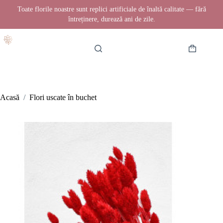
Toate florile noastre sunt replici artificiale de înaltă calitate — fără
întreținere, durează ani de zile.
Sari
la
conținut
Coș
de
cumpărătur
Acasă
/
Flori uscate în buchet