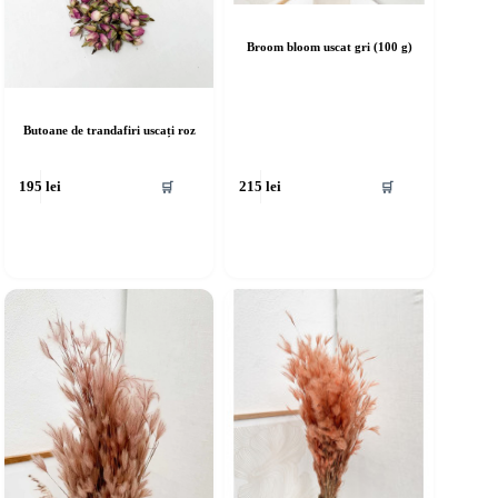
Broom bloom uscat gri (100 g)
Butoane de trandafiri uscați roz
🛒
🛒
195
lei
215
lei