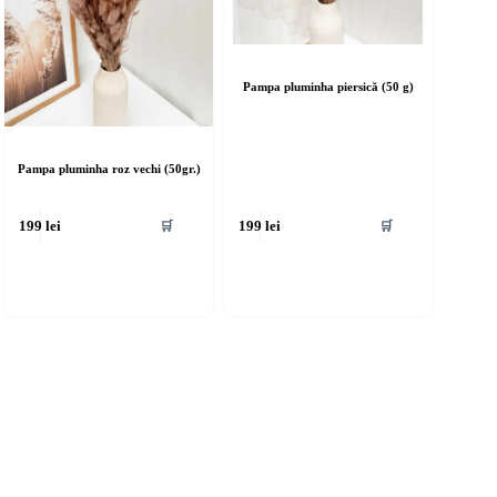
Pampa pluminha piersică (50 g)
Pampa pluminha roz vechi (50gr.)
🛒
🛒
199
lei
199
lei