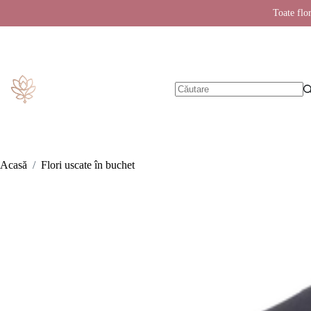
Toate flor
Sari
la
conținut
Niciun
rezultat
Acasă
/
Flori uscate în buchet