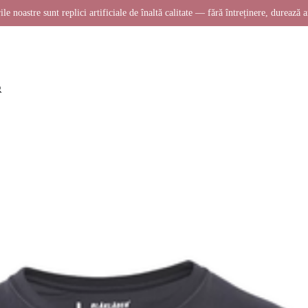
ile noastre sunt replici artificiale de înaltă calitate — fără întreținere, durează a