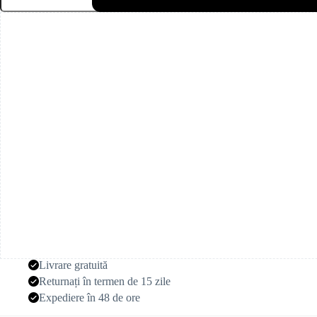
uscat
crem
(100
g)
Livrare gratuită
Returnați în termen de 15 zile
Expediere în 48 de ore