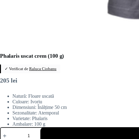
Phalaris uscat crem (100 g)
✓ Verificat de
Raluca Ciobanu
205
lei
Natură: Floare uscată
Culoare: Ivoriu
Dimensiuni: Înălțime 50 cm
Sezonalitate: Atemporal
Varietate: Phalaris
Ambalare: 100 g
Cantitate
Phalaris