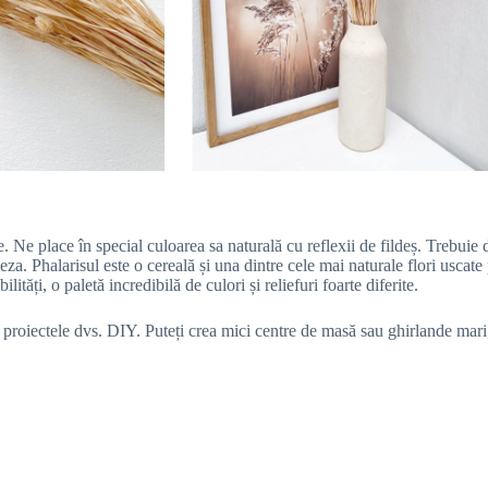
. Ne place în special culoarea sa naturală cu reflexii de fildeș. Trebuie do
șeza. Phalarisul este o cereală și una dintre cele mai naturale flori uscate
ități, o paletă incredibilă de culori și reliefuri foarte diferite.
u proiectele dvs. DIY. Puteți crea mici centre de masă sau ghirlande mari