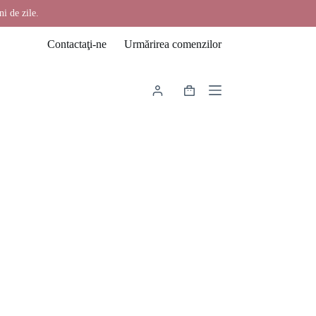
ni de zile.
Contactaţi-ne
Urmărirea comenzilor
Coș
de
cumpărături