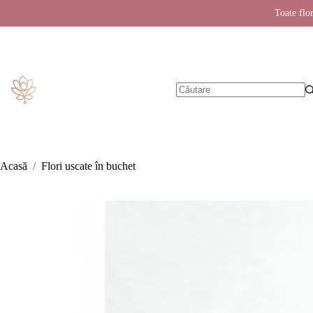
Toate flor
Sari
la
conținut
Niciun
rezultat
Acasă
/
Flori uscate în buchet