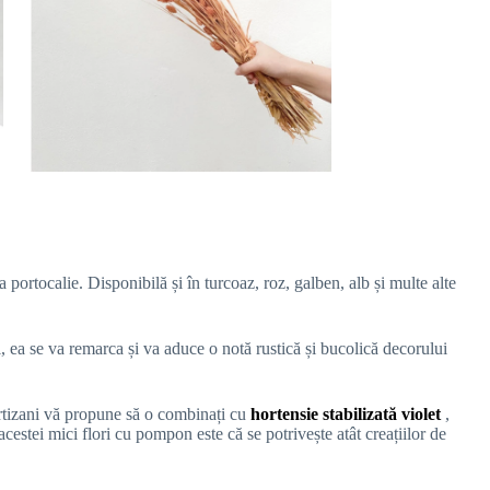
portocalie. Disponibilă și în turcoaz, roz, galben, alb și multe alte
l, ea se va remarca și va aduce o notă rustică și bucolică decorului
artizani vă propune să o combinați cu
hortensie stabilizată violet
,
acestei mici flori cu pompon este că se potrivește atât creațiilor de