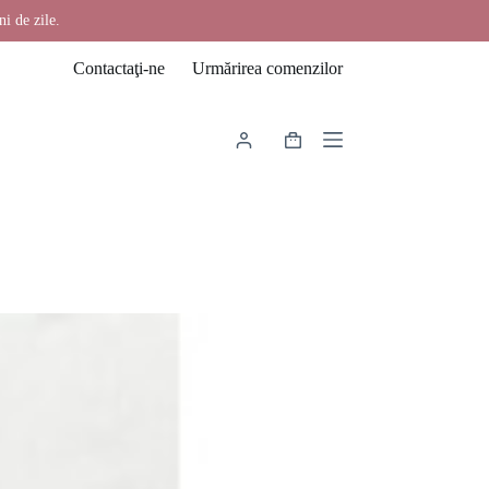
ni de zile.
Contactaţi-ne
Urmărirea comenzilor
Coș
de
cumpărături