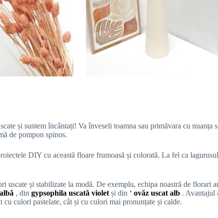
uscate și suntem încântați! Va înveseli toamna sau primăvara cu nuanța sa 
formă de pompon spinos.
 proiectele DIY cu această floare frumoasă și colorată. La fel ca lagurusu
ri uscate și stabilizate la modă. De exemplu, echipa noastră de florari 
 albă
, din
gypsophila uscată violet
și din
‘
ovăz uscat alb
. Avantajul 
 cu culori pastelate, cât și cu culori mai pronunțate și calde.