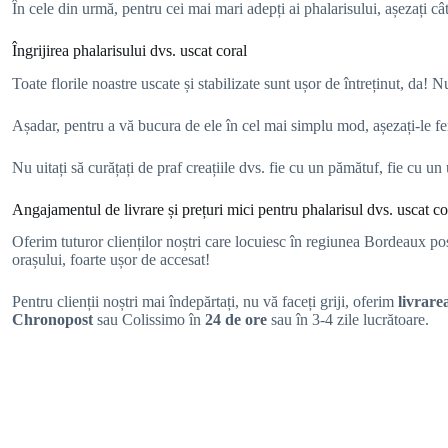
În cele din urmă, pentru cei mai mari adepți ai phalarisului, așezați câ
Îngrijirea phalarisului dvs. uscat coral
Toate florile noastre uscate și stabilizate sunt ușor de întreținut, da!
Așadar, pentru a vă bucura de ele în cel mai simplu mod, așezați-le fe
Nu uitați să curățați de praf creațiile dvs. fie cu un pămătuf, fie cu un
Angajamentul de livrare și prețuri mici pentru phalarisul dvs. uscat co
Oferim tuturor clienților noștri care locuiesc în regiunea Bordeaux posi
orașului, foarte ușor de accesat!
Pentru clienții noștri mai îndepărtați, nu vă faceți griji, oferim
livrare
Chronopost
sau Colissimo în
24 de ore
sau în 3-4 zile lucrătoare.