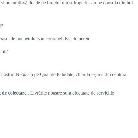
ă și bucurați-vă de ele pe bufetul din sufragerie sau pe consola din hol.
t?
moase ale buchetului sau coroanei dvs. de perete.
ibilă.
 nostru. Ne găsiți pe Quai de Paludate, chiar la ieșirea din centura
ct de colectare
. Livrările noastre sunt efectuate de serviciile