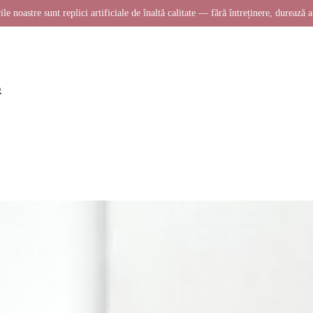
ile noastre sunt replici artificiale de înaltă calitate — fără întreținere, durează a