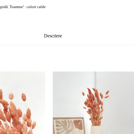
rapidă
,
Toamna! : culori calde
Descriere