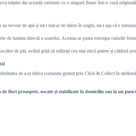
teva tulpini din această varietate cu o singură floare într-o vază original
 Nu au nevoie de apă și nici măcar de tăiere în unghi, nu-i așa că e minuna
rite de lumina directă a soarelui. Aceasta ar putea estompa culorile fru
 uscător de păr, având grijă să utilizați cea mai mică putere și căldură pos
ral
bilitatea de a-și ridica comanda gratuit prin Click & Collect în atelierul
a de flori proaspete, uscate și stabilizate la domiciliu sau la un pun