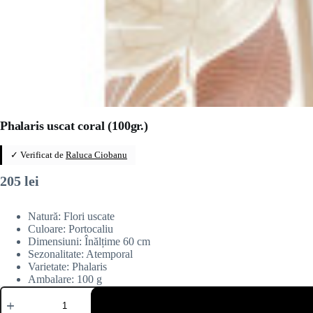
Phalaris uscat coral (100gr.)
✓ Verificat de
Raluca Ciobanu
205
lei
Natură: Flori uscate
Culoare: Portocaliu
Dimensiuni: Înălțime 60 cm
Sezonalitate: Atemporal
Varietate: Phalaris
Ambalare: 100 g
Cantitate
Phalaris