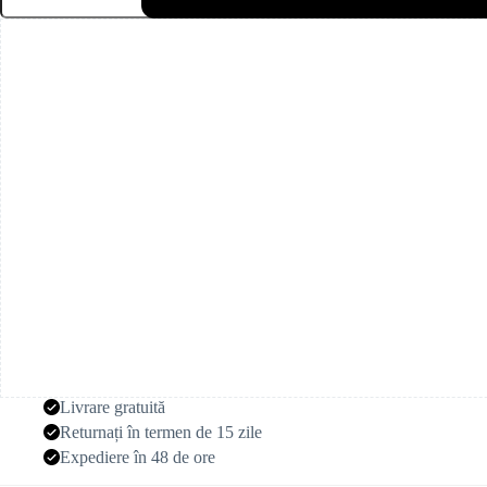
uscat
coral
(100gr.)
Livrare gratuită
Returnați în termen de 15 zile
Expediere în 48 de ore