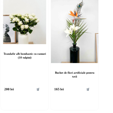
Trandafir alb bombastic cu ramuri
(10 tulpini)
Buchet de flori artificiale pentru
tată
🛒
🛒
200
lei
165
lei