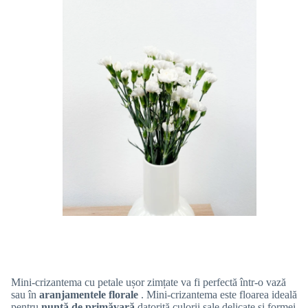
Mini-crizantema cu petale ușor zimțate va fi perfectă într-o vază
sau în
aranjamentele florale
. Mini-crizantema este floarea ideală
pentru
nuntă de primăvară
datorită culorii sale delicate și formei