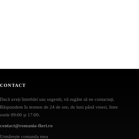
CONTACT
Dacă aveți întrebări sau sugestii, vă rugăm să ne contactați.
Răspundem în termen de 24 de ore, de luni până vineri, între
orele 09:00 și 17:00.
contact@romania-flori.ro
Urmărește comanda mea