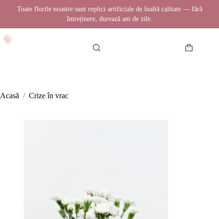
Toate florile noastre sunt replici artificiale de înaltă calitate — fără
întreținere, durează ani de zile.
Sari
la
conținut
Coș
de
cumpărătur
Acasă
/
Crize în vrac