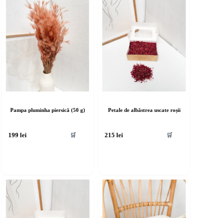
Pampa pluminha piersică (50 g)
Petale de albăstrea uscate roșii
🛒
🛒
199
lei
215
lei