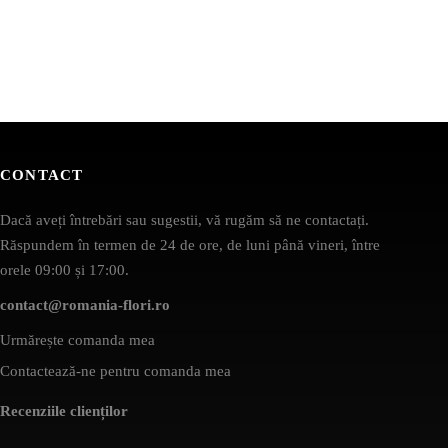
CONTACT
Dacă aveți întrebări sau sugestii, vă rugăm să ne contactați.
Răspundem în termen de 24 de ore, de luni până vineri, între
orele 09:00 și 17:00.
contact@romania-flori.ro
Urmărește comanda mea
Contactează-ne pentru comanda mea
Recenziile clienților