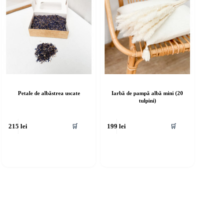
Petale de albăstrea uscate
Iarbă de pampă albă mini (20
tulpini)
🛒
🛒
215
lei
199
lei