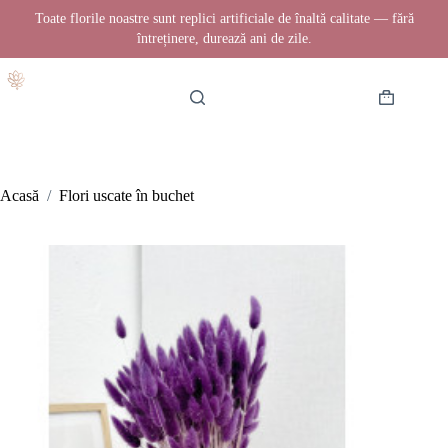
Toate florile noastre sunt replici artificiale de înaltă calitate — fără
întreținere, durează ani de zile.
Sari
la
conținut
Coș
de
cumpărătur
Acasă
/
Flori uscate în buchet