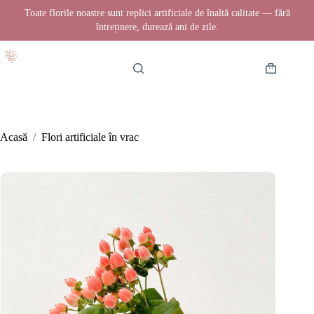
Toate florile noastre sunt replici artificiale de înaltă calitate — fără
întreținere, durează ani de zile.
Sari
la
conținut
Coș
de
cumpărătur
Acasă
/
Flori artificiale în vrac