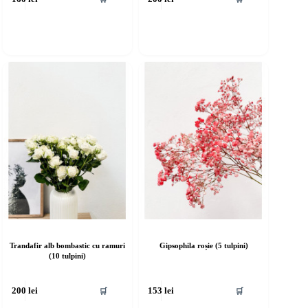
Trandafir alb bombastic cu ramuri
Gipsophila roșie (5 tulpini)
(10 tulpini)
🛒
🛒
200
lei
153
lei