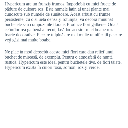
Hypericum are un frunziș frumos, împodobit cu mici fructe de
pădure de culoare roz. Este numele latin al unei plante mai
cunoscute sub numele de sunătoare. Acest arbust cu frunze
persistente, cu o siluetă densă și rotunjită, va decora minunat
buchetele sau compozițiile florale. Produce flori galbene. Odată
ce înflorirea galbenă a trecut, lasă loc acestor mici boabe roz
foarte decorative. Fiecare tulpină are mai multe ramificații pe care
veți găsi mai multe boabe.
Ne plac în mod deosebit aceste mici flori care dau relief unui
buchet de mireasă, de exemplu. Pentru o atmosferă de nuntă
rustică, Hypericum este ideal pentru buchetele dvs. de flori tăiate.
Hypericum
există în culori roșu, somon, roz și verde.