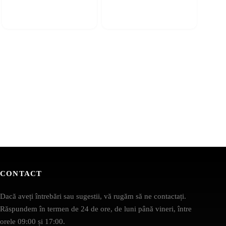
CONTACT
Dacă aveți întrebări sau sugestii, vă rugăm să ne contactați.
Răspundem în termen de 24 de ore, de luni până vineri, între
orele 09:00 și 17:00.