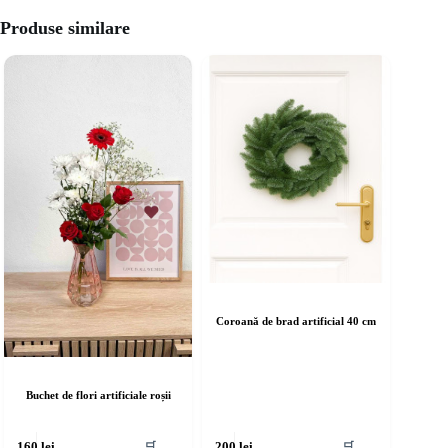
Produse similare
Coroană de brad artificial 40 cm
Buchet de flori artificiale roșii
🛒
🛒
160
lei
200
lei