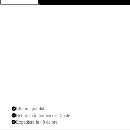
uscată
de
toamnă
(5
tulpini)
Livrare gratuită
Returnați în termen de 15 zile
Expediere în 48 de ore