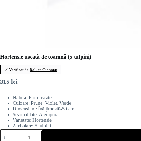
Hortensie uscată de toamnă (5 tulpini)
✓ Verificat de
Raluca Ciobanu
315
lei
Natură: Flori uscate
Culoare: Prune, Violet, Verde
Dimensiuni: Înălțime 40-50 cm
Sezonalitate: Atemporal
Varietate: Hortensie
Ambalare: 5 tulpini
Cantitate
Hortensie