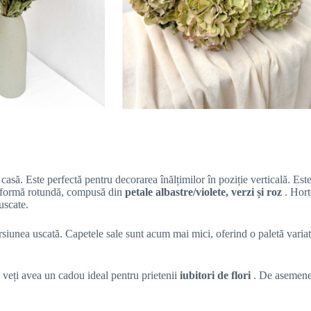
 casă. Este perfectă pentru decorarea înălțimilor în poziție verticală. E
 formă rotundă, compusă din
petale albastre/violete, verzi și roz
. Hort
 uscate.
unea uscată. Capetele sale sunt acum mai mici, oferind o paletă variată de
i veți avea un cadou ideal pentru prietenii
iubitori de flori
. De asemenea