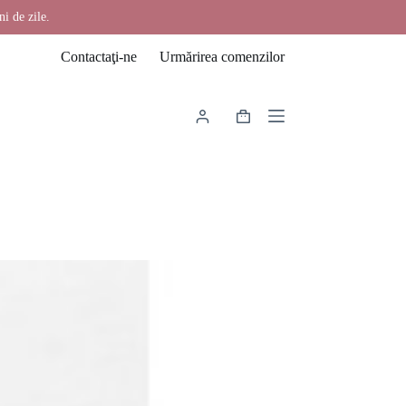
ni de zile.
Contactaţi-ne
Urmărirea comenzilor
Coș
de
cumpărături