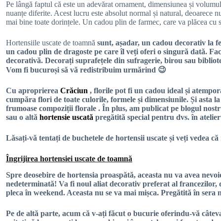
Pe lângă faptul că este un adevărat ornament, dimensiunea și volumul s
nuanțe diferite. Acest lucru este absolut normal și natural, deoarece nu
mai bine toate dorințele. Un cadou plin de farmec, care va plăcea cu sigu
Hortensiile uscate de toamnă
sunt, așadar, un cadou decorativ la fe
un cadou plin de dragoste pe care îl veți oferi o singură dată. Fac
decorativă. Decorați suprafețele din sufragerie, birou sau biblio
Vom fi bucuroși să vă redistribuim urmărind 😉
Cu aproprierea
Crăciun
, florile pot fi un cadou ideal și atempo
cumpăra flori de toate culorile, formele și dimensiunile. Și ast
frumoase
compoziții florale
. În plus, am publicat pe blogul nost
sau o altă
hortensie uscată
pregătită special pentru dvs. în ateli
Lăsați-vă tentați de buchetele de hortensii uscate și veți vedea că 
Îngrijirea hortensiei uscate de toamnă
Spre deosebire de hortensia proaspătă, aceasta nu va avea nevoie 
nedeterminată! Va fi noul aliat decorativ preferat al francezilor,
pleca în weekend. Aceasta nu se va mai mișca. Pregătită în sera noa
Pe de altă parte, acum că v-ați făcut o bucurie oferindu-vă câte