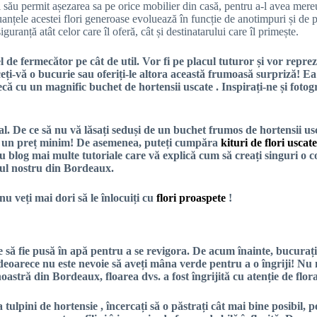
ău permit așezarea sa pe orice mobilier din casă, pentru a-l avea mereu l
anțele acestei flori generoase evoluează în funcție de anotimpuri și de pe
ranță atât celor care îl oferă, cât și destinatarului care îl primește.
l de fermecător pe cât de util. Vor fi pe placul tuturor și vor reprez
eți-vă o bucurie sau oferiți-le altora această frumoasă surpriză! Ea 
tecă cu un magnific
buchet de hortensii uscate
. Inspirați-ne și fotog
ral. De ce să nu vă lăsați seduși de un buchet frumos de hortensii usc
a la un preț minim! De asemenea, puteți cumpăra
kituri de flori uscat
ru
blog
mai multe tutoriale care vă explică cum să creați singuri o c
erul nostru din Bordeaux.
nu veți mai dori să le înlocuiți cu
flori proaspete
!
să fie pusă în apă pentru a se revigora. De acum înainte, bucurați
 deoarece nu este nevoie să aveți mâna verde pentru a o îngriji! Nu m
stră din Bordeaux, floarea dvs. a fost îngrijită cu atenție de florar
va
tulpini de hortensie
, încercați să o păstrați cât mai bine posibil, 