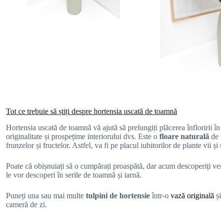
Tot ce trebuie să știți despre hortensia uscată de toamnă
Hortensia uscată de toamnă vă ajută să prelungiți plăcerea înfloririi în
originalitate și prospețime interiorului dvs. Este o
floare naturală
de
frunzelor și fructelor. Astfel, va fi pe placul iubitorilor de plante vii și
Poate că obișnuiați să o cumpărați proaspătă, dar acum descoperiți versi
le vor descoperi în serile de toamnă și iarnă.
Puneți una sau mai multe
tulpini de hortensie
într-o
vază originală
ș
cameră de zi.