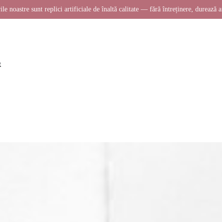
ile noastre sunt replici artificiale de înaltă calitate — fără întreținere, durează a