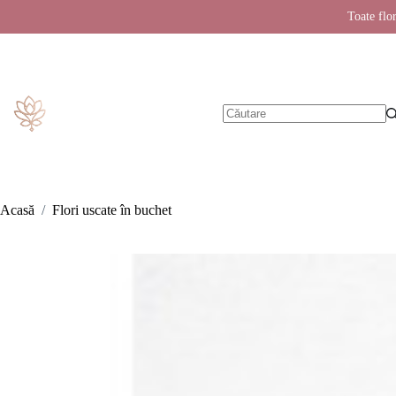
Toate flor
Sari
la
conținut
Niciun
rezultat
Acasă
/
Flori uscate în buchet