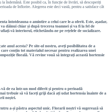
a îndemână. Este posibil ca, în funcție de livrări, să descoperiți
rioada de înflorire. Alegerea este deci vastă, pentru a satisface cât
enta întotdeauna o amintire a celui care le-a oferit. Este, așadar,
va dăinui chiar și după trecerea toamnei și va fi la fel de
rafiați-vă interiorul, etichetându-ne pe rețelele de socializare.
ate anul acesta? Pe site-ul nostru, aveți posibilitatea de a
e
care conțin tot materialul necesar pentru realizarea unei
ompoziție florală. Vă revine vouă să integrați această hortensie
-vă de ea într-un mod diferit și pentru o perioadă
ai trebuie să vă faceți griji dacă ați udat hortensia înainte de a
ii noștri.
pentru a-și păstra aspectul unic. Florarii noștri vă sugerează să