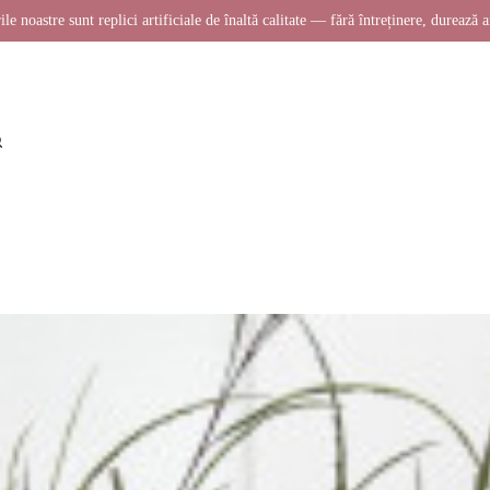
ile noastre sunt replici artificiale de înaltă calitate — fără întreținere, durează a