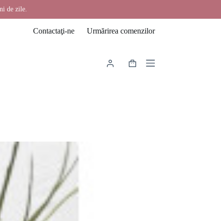
ni de zile.
Contactaţi-ne
Urmărirea comenzilor
Coș
de
cumpărături