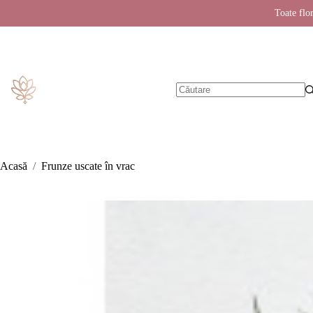
Toate flor
Sari
la
conținut
Niciun
rezultat
Acasă
/
Frunze uscate în vrac