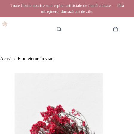
Toate florile noastre sunt replici artificiale de înaltă calitate — fără
întreținere, durează ani de zile.
Sari
la
conținut
Coș
de
cumpărătur
Acasă
/
Flori eterne în vrac