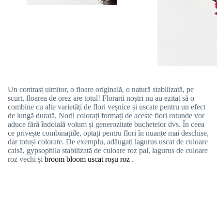
Un contrast uimitor, o floare originală, o natură stabilizată, pe
scurt, floarea de orez are totul! Florarii noștri nu au ezitat să o
combine cu alte varietăți de flori veșnice și uscate pentru un efect
de lungă durată. Norii colorați formați de aceste flori rotunde vor
aduce fără îndoială volum și generozitate buchetelor dvs. În ceea
ce privește combinațiile, optați pentru flori în nuanțe mai deschise,
dar totuși colorate. De exemplu, adăugați lagurus uscat de culoare
caisă, gypsophila stabilizată de culoare roz pal, lagurus de culoare
roz vechi și
broom bloom uscat roșu roz
.