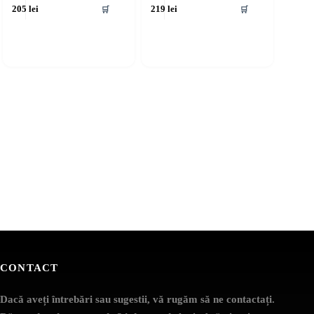
🛒
🛒
205
lei
219
lei
CONTACT
Dacă aveți întrebări sau sugestii, vă rugăm să ne contactați.