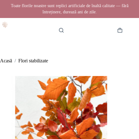
Toate florile noastre sunt replici artificiale de înaltă calitate — fără
întreținere, durează ani de zile.
Sari
la
conținut
Coș
de
cumpărătur
Acasă
/
Flori stabilizate