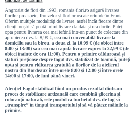
stabilizat de toamnă
Angrosist de flori din 1993, romania-flori.ro asigură livrarea
florilor proaspete, frunzelor și florilor uscate oriunde în Franța.
Oferim multiple modalități de livrare, astfel încât fiecare dintre
clienții noștri să poată primi livrarea la data și ora dorite. Puteți
opta pentru livrarea cea mai ieftină într-un punct de colectare din
apropierea dvs. la 8,99 €,
cea mai convenabilă livrare la
domiciliu sau la birou, a doua zi, la 10,99 € (de obicei între
8:00 și 13:00) sau
cea mai rapidă livrare expres la 22,99 € (de
obicei înainte de ora 11:00). Pentru o primire călduroasă și
sfaturi prețioase despre fagul dvs. stabilizat de toamnă, puteți
opta și pentru
ridicarea gratuită a florilor de la atelierul
nostru din Bordeaux
între orele 8:00 și 12:00 și între orele
14:00 și 17:00, de luni până vineri.
Atenție! Fagul stabilizat fiind un produs rezultat dintr-un
proces de stabilizare artizanală care combină glicerina și
coloranții naturali, este posibil ca buchetul dvs. de fag să
„transpire” în timpul transportului și să vă păteze mâinile la
primire.