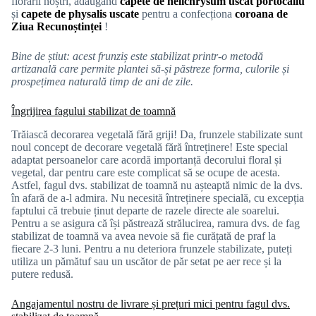
florarii noștri, adăugând
capete de helichrysum uscat portocaliu
și
capete de physalis uscate
pentru a confecționa
coroana de
Ziua Recunoștinței
!
Bine de știut: acest frunziș este stabilizat printr-o metodă
artizanală care permite plantei să-și păstreze forma, culorile și
prospețimea naturală timp de ani de zile.
Îngrijirea fagului stabilizat de toamnă
Trăiască decorarea vegetală fără griji! Da, frunzele stabilizate sunt
noul concept de decorare vegetală fără întreținere! Este special
adaptat persoanelor care acordă importanță decorului floral și
vegetal, dar pentru care este complicat să se ocupe de acesta.
Astfel, fagul dvs. stabilizat de toamnă nu așteaptă nimic de la dvs.
în afară de a-l admira. Nu necesită întreținere specială, cu excepția
faptului că trebuie ținut departe de razele directe ale soarelui.
Pentru a se asigura că își păstrează strălucirea, ramura dvs. de fag
stabilizat de toamnă va avea nevoie să fie curățată de praf la
fiecare 2-3 luni. Pentru a nu deteriora frunzele stabilizate, puteți
utiliza un pămătuf sau un uscător de păr setat pe aer rece și la
putere redusă.
Angajamentul nostru de livrare și prețuri mici pentru fagul dvs.