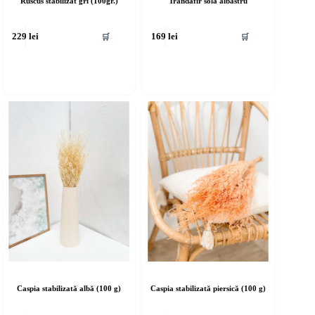
Ruscus stabilizat gri (100gr.)
Trandafir sola albastru
🛒
🛒
229
lei
169
lei
Caspia stabilizată albă (100 g)
Caspia stabilizată piersică (100 g)