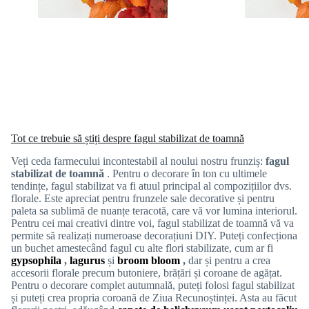
Tot ce trebuie să știți despre fagul stabilizat de toamnă
Veți ceda farmecului incontestabil al noului nostru frunziș:
fagul
stabilizat de toamnă
. Pentru o decorare în ton cu ultimele
tendințe, fagul stabilizat va fi atuul principal al compozițiilor dvs.
florale. Este apreciat pentru frunzele sale decorative și pentru
paleta sa sublimă de nuanțe teracotă, care vă vor lumina interiorul.
Pentru cei mai creativi dintre voi, fagul stabilizat de toamnă vă va
permite să realizați numeroase decorațiuni DIY. Puteți confecționa
un buchet amestecând fagul cu alte flori stabilizate, cum ar fi
gypsophila
,
lagurus
și
broom bloom
,
dar și pentru a crea
accesorii florale precum butoniere, brățări și coroane de agățat.
Pentru o decorare complet autumnală, puteți folosi fagul stabilizat
și puteți crea propria coroană de Ziua Recunoștinței. Asta au făcut