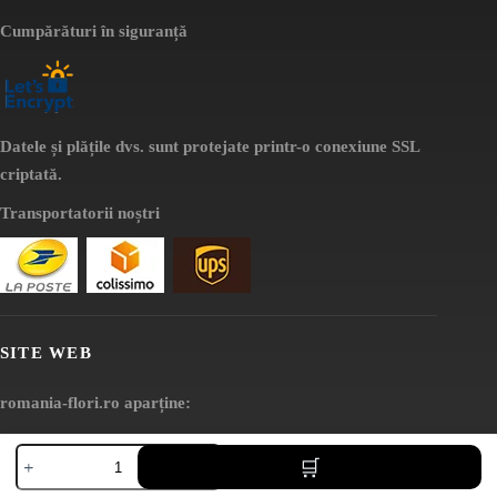
Cumpărături în siguranță
Datele și plățile dvs. sunt protejate printr-o conexiune SSL
criptată.
Transportatorii noștri
SITE WEB
romania-flori.ro aparține:
AV SEO LLC
Cantitate
Fag
Adresă:
stabilizat