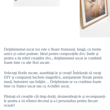
Delphiniumul uscat roz este o floare frumoasă, lungă, cu forme
unice și culori pudrate. Ideal pentru compozițiile dvs. înalte și
pentru a da relief creațiilor dvs., delphiniumul uscat se combină
foarte bine cu alte flori uscate.
Selectați florile uscate, asamblați-le și creați! Îndrăzniți să creați
DIY și compuneți buchete magnifice, aranjamente florale pentru
masă, butoniere sau brățări… Delphinium se va combina foarte
bine cu Statice uscat sau cu Achillée uscat.
Păstrați-vă creațiile cât timp doriți, dezmembrați-le și recompuneți-
le pentru a vă reînnoi decorul și a-l personaliza pentru fiecare
ocazie!