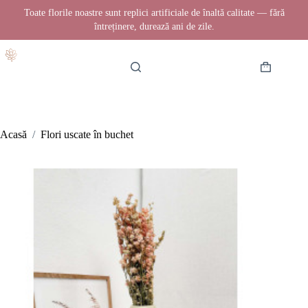
Toate florile noastre sunt replici artificiale de înaltă calitate — fără
întreținere, durează ani de zile.
Sari
la
conținut
Coș
de
cumpărătur
Acasă
/
Flori uscate în buchet