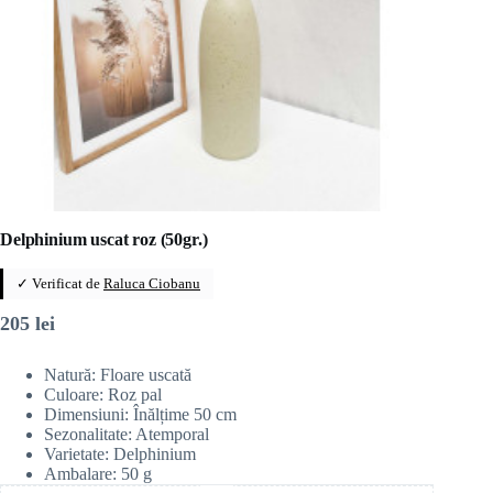
Delphinium uscat roz (50gr.)
✓ Verificat de
Raluca Ciobanu
205
lei
Natură: Floare uscată
Culoare: Roz pal
Dimensiuni: Înălțime 50 cm
Sezonalitate: Atemporal
Varietate: Delphinium
Ambalare: 50 g