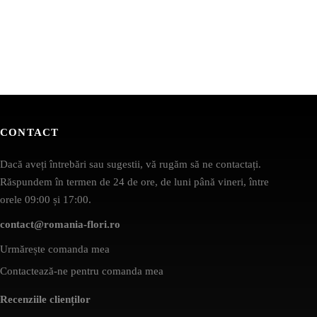
CONTACT
Dacă aveți întrebări sau sugestii, vă rugăm să ne contactați.
Răspundem în termen de 24 de ore, de luni până vineri, între
orele 09:00 și 17:00.
contact@romania-flori.ro
Urmărește comanda mea
Contactează-ne pentru comanda mea
Recenziile clienților