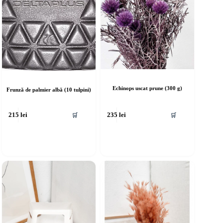
Echinops uscat prune (300 g)
Frunză de palmier albă (10 tulpini)
🛒
🛒
215
lei
235
lei