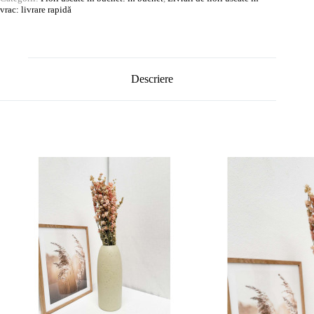
vrac: livrare rapidă
Descriere