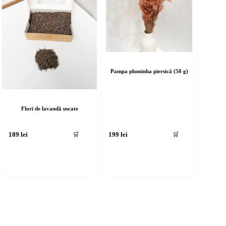
Pampa pluminha piersică (50 g)
Flori de lavandă uscate
🛒
🛒
189
lei
199
lei