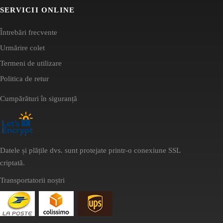
SERVICII ONLINE
Întrebări frecvente
Urmărire colet
Termeni de utilizare
Politica de retur
Cumpărături în siguranță
Datele și plățile dvs. sunt protejate printr-o conexiune SSL
criptată.
Transportatorii noștri