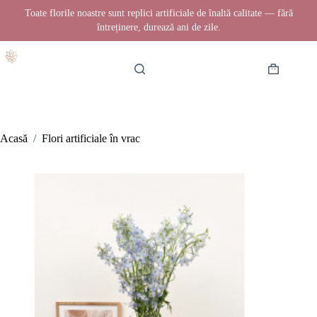
Toate florile noastre sunt replici artificiale de înaltă calitate — fără
întreținere, durează ani de zile.
Sari
la
conținut
Coș
de
cumpărătur
Acasă
/
Flori artificiale în vrac