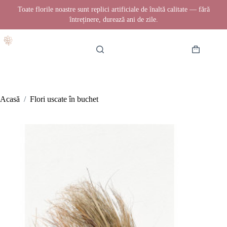
Toate florile noastre sunt replici artificiale de înaltă calitate — fără
întreținere, durează ani de zile.
Sari
la
conținut
Coș
de
cumpărătur
Acasă
/
Flori uscate în buchet