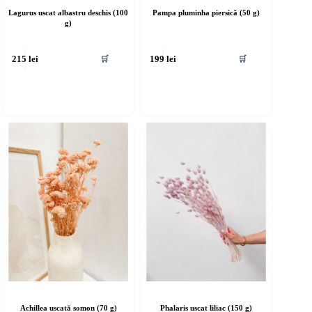
Lagurus uscat albastru deschis (100
Pampa pluminha piersică (50 g)
g)
🛒
🛒
215
lei
199
lei
Achillea uscată somon (70 g)
Phalaris uscat liliac (150 g)