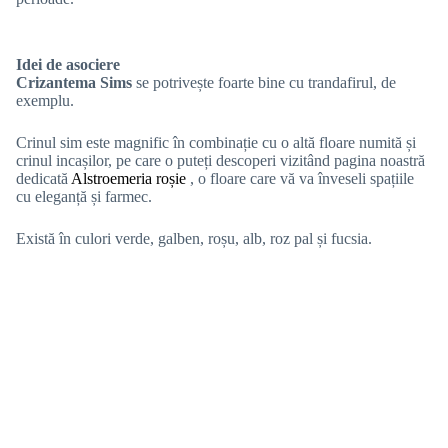
Idei de asociere
Crizantema Sims
se potrivește foarte bine cu trandafirul, de
exemplu.
Crinul sim este magnific în combinație cu o altă floare numită și
crinul incașilor, pe care o puteți descoperi vizitând pagina noastră
dedicată
Alstroemeria roșie
, o floare care vă va înveseli spațiile
cu eleganță și farmec.
Există în culori verde, galben, roșu, alb, roz pal și fucsia.