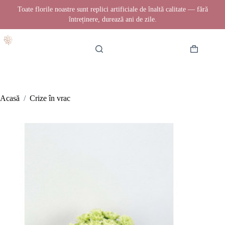
Toate florile noastre sunt replici artificiale de înaltă calitate — fără
întreținere, durează ani de zile.
Sari
la
conținut
Coș
de
cumpărătur
Acasă
/
Crize în vrac