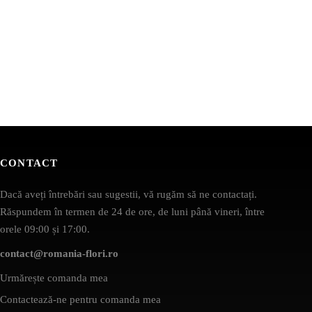
CONTACT
Dacă aveți întrebări sau sugestii, vă rugăm să ne contactați.
Răspundem în termen de 24 de ore, de luni până vineri, între
orele 09:00 și 17:00.
contact@romania-flori.ro
Urmărește comanda mea
Contactează-ne pentru comanda mea