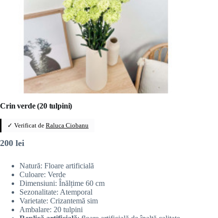
Crin verde (20 tulpini)
✓ Verificat de
Raluca Ciobanu
200
lei
Natură: Floare artificială
Culoare: Verde
Dimensiuni: Înălțime 60 cm
Sezonalitate: Atemporal
Varietate: Crizantemă sim
Ambalare: 20 tulpini