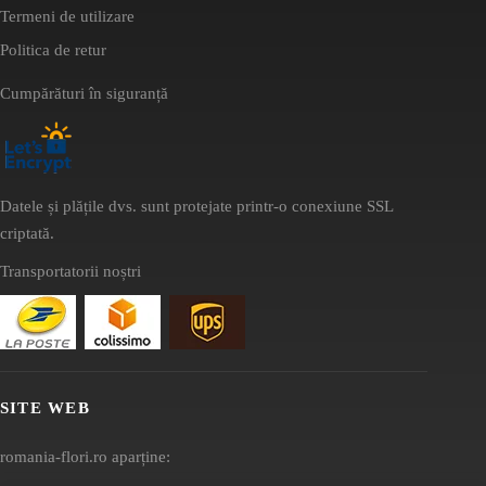
Termeni de utilizare
Politica de retur
Cumpărături în siguranță
Datele și plățile dvs. sunt protejate printr-o conexiune SSL
criptată.
Transportatorii noștri
SITE WEB
romania-flori.ro aparține: