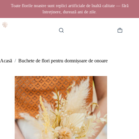
Toate florile noastre sunt replici artificiale de înaltă calitate — fără
întreținere, durează ani de zile.
Sari
la
conținut
Coș
de
cumpărătur
Acasă
/
Buchete de flori pentru domnișoare de onoare