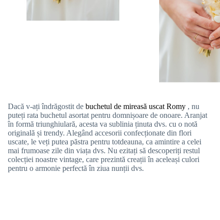
Dacă v-ați îndrăgostit de
buchetul de mireasă uscat Romy
, nu
puteți rata buchetul asortat pentru domnișoare de onoare. Aranjat
în formă triunghiulară, acesta va sublinia ținuta dvs. cu o notă
originală și trendy. Alegând accesorii confecționate din flori
uscate, le veți putea păstra pentru totdeauna, ca amintire a celei
mai frumoase zile din viața dvs. Nu ezitați să descoperiți restul
colecției noastre vintage, care prezintă creații în aceleași culori
pentru o armonie perfectă în ziua nunții dvs.