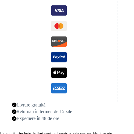
Livrare gratuită
Returnați în termen de 15 zile
Expediere în 48 de ore
Categorii:
Buchete de flori pentru domnișoare de onoare
,
Flori uscate: