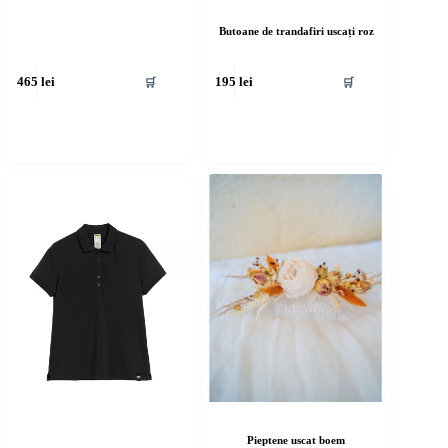
Butoane de trandafiri uscați roz
🛒
🛒
465
lei
195
lei
Pieptene uscat boem