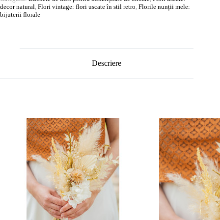
decor natural
,
Flori vintage: flori uscate în stil retro
,
Florile nunții mele:
bijuterii florale
Descriere