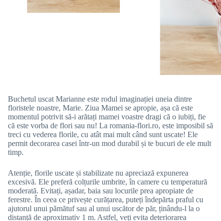
Buchetul uscat Marianne este rodul imaginației uneia dintre
floristele noastre, Marie. Ziua Mamei se apropie, așa că este
momentul potrivit să-i arătați mamei voastre dragi că o iubiți, fie
că este vorba de flori sau nu! La romania-flori.ro, este imposibil să
treci cu vederea florile, cu atât mai mult când sunt uscate! Ele
permit decorarea casei într-un mod durabil și te bucuri de ele mult
timp.
Atenție, florile uscate și stabilizate nu apreciază expunerea
excesivă. Ele preferă colțurile umbrite, în camere cu temperatură
moderată. Evitați, așadar, baia sau locurile prea apropiate de
ferestre. În ceea ce privește curățarea, puteți îndepărta praful cu
ajutorul unui pămătuf sau al unui uscător de păr, ținându-l la o
distanță de aproximativ 1 m. Astfel, veți evita deteriorarea