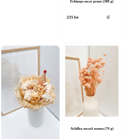
Echinops uscat prune (300 g)
🛒
235
lei
Achillea uscată somon (70 g)