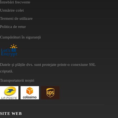
Întrebări frecvente
Urmărire colet
Termeni de utilizare
Politica de retur
Cumpărături în siguranță
Datele și plățile dvs. sunt protejate printr-o conexiune SSL
criptată.
Transportatorii noștri
SITE WEB