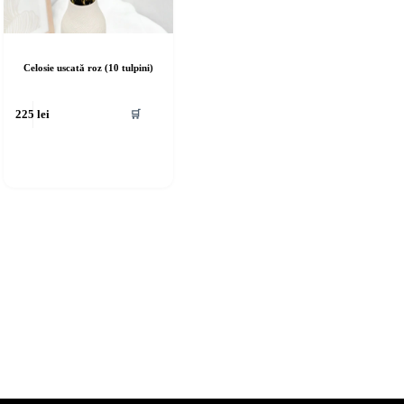
Celosie uscată roz (10 tulpini)
🛒
225
lei