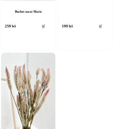
Buchet uscat Marie
🛒
🛒
259
lei
199
lei