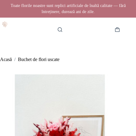
Toate florile noastre sunt replici artificiale de înaltă calitate — fără
întreținere, durează ani de zile.
Sari
la
conținut
Coș
de
cumpărătur
Acasă
/
Buchet de flori uscate