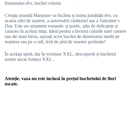
frumosului dvs. buchet colorat.
Creația noastră Marianne va încânta și inima jumătății dvs. cu
ocazia zilei de naștere, a aniversării căsătoriei sau a Valentine’s
Day. Este un ornament romantic și poetic, plin de delicatețe și
caracter în același timp. Ideal pentru a înviora culorile unei camere
sau ale unui birou, așezați acest buchet de dimensiuni medii pe
noptiera sau pe o raft, ferit de pisicile noastre preferate!
În același spirit, dar în versiune XXL, descoperiți și buchetul
nostru uscat Amaya XXL
.
Atenție, vaza nu este inclusă în prețul buchetului de flori
uscate.