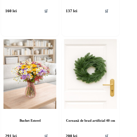
🛒
🛒
160
lei
137
lei
Buchet Esterel
Coroană de brad artificial 40 cm
🛒
🛒
291
lei
200
lei