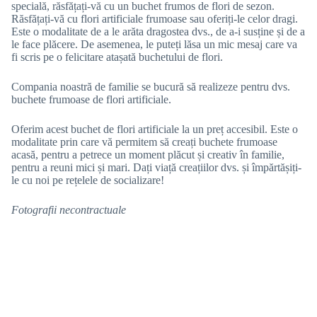
specială, răsfățați-vă cu un buchet frumos de flori de sezon.
Răsfățați-vă cu flori artificiale frumoase sau oferiți-le celor dragi.
Este o modalitate de a le arăta dragostea dvs., de a-i susține și de a
le face plăcere. De asemenea, le puteți lăsa un mic mesaj care va
fi scris pe o felicitare atașată buchetului de flori.
Compania noastră de familie se bucură să realizeze pentru dvs.
buchete frumoase de flori artificiale.
Oferim acest buchet de flori artificiale la un preț accesibil. Este o
modalitate prin care vă permitem să creați buchete frumoase
acasă, pentru a petrece un moment plăcut și creativ în familie,
pentru a reuni mici și mari. Dați viață creațiilor dvs. și împărtășiți-
le cu noi pe rețelele de socializare!
Fotografii necontractuale