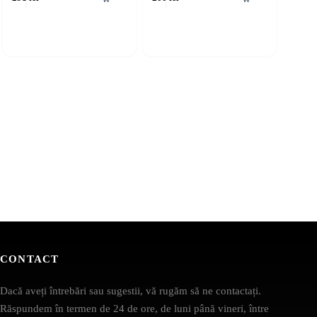
CONTACT
Dacă aveți întrebări sau sugestii, vă rugăm să ne contactați.
Răspundem în termen de 24 de ore, de luni până vineri, între