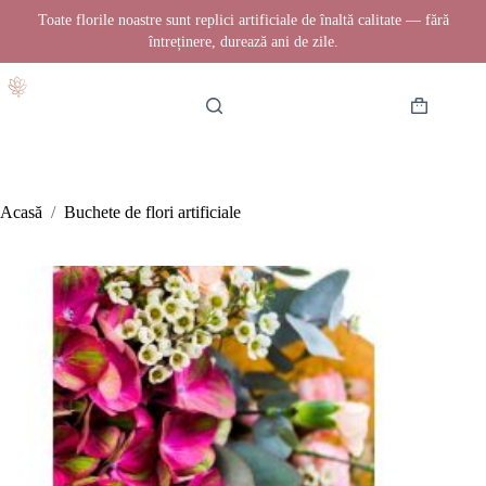
Toate florile noastre sunt replici artificiale de înaltă calitate — fără
întreținere, durează ani de zile.
Sari
la
conținut
Coș
de
cumpărătur
Acasă
/
Buchete de flori artificiale