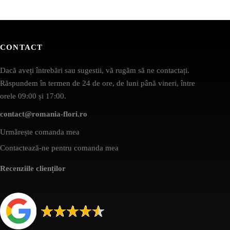
CONTACT
Dacă aveți întrebări sau sugestii, vă rugăm să ne contactați.
Răspundem în termen de 24 de ore, de luni până vineri, între
orele 09:00 și 17:00.
contact@romania-flori.ro
Urmărește comanda mea
Contactează-ne pentru comanda mea
Recenziile clienților