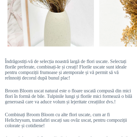
Îndrăgostiți-vă de selecția noastră largă de flori uscate. Selectați
florile preferate, combinați-le și creați! Florile uscate sunt ideale
pentru compoziții frumoase și atemporale și vă permit să vă
reînnoiți decorul după bunul plac!
Broom Bloom uscat natural este o floare uscată compusă din mici
flori în formă de bile. Tulpinile lungi și florile mici formează o bilă
generoasă care va aduce volum și lejeritate creațiilor dvs.!
Combinați Broom Bloom cu alte flori uscate, cum ar fi
Helichrysum, trandafiri uscați sau ovăz uscat, pentru compoziții
colorate și cotidiene!