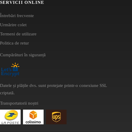
SERVICII ONLINE
Întrebări frecvente
Urmărire colet
Termeni de utilizare
Politica de retur
Cumpărături în siguranță
Datele și plățile dvs. sunt protejate printr-o conexiune SSL
criptată.
Transportatorii noștri