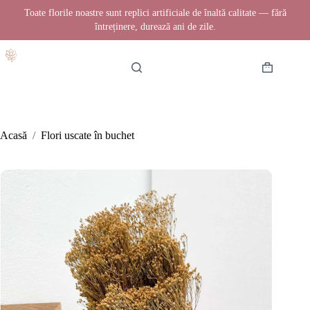
Toate florile noastre sunt replici artificiale de înaltă calitate — fără
întreținere, durează ani de zile.
Sari
la
conținut
Coș
de
cumpărătur
Acasă
/
Flori uscate în buchet