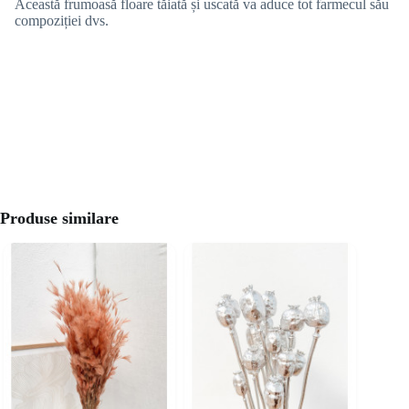
Această frumoasă floare tăiată și uscată va aduce tot farmecul său
compoziției dvs.
Produse similare