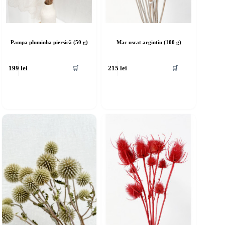
Pampa pluminha piersică (50 g)
Mac uscat argintiu (100 g)
🛒
🛒
199
lei
215
lei