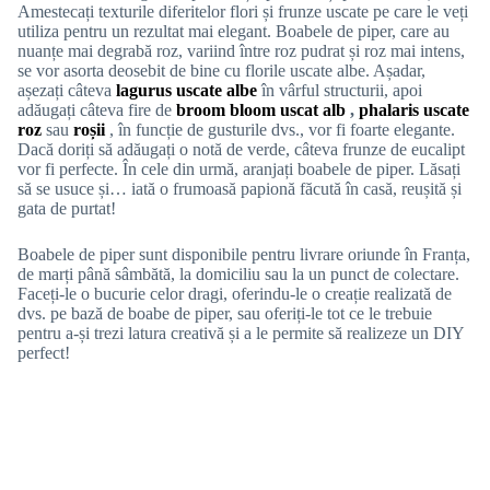
Amestecați texturile diferitelor flori și frunze uscate pe care le veți
utiliza pentru un rezultat mai elegant. Boabele de piper, care au
nuanțe mai degrabă roz, variind între roz pudrat și roz mai intens,
se vor asorta deosebit de bine cu florile uscate albe. Așadar,
așezați câteva
lagurus uscate albe
în vârful structurii, apoi
adăugați câteva fire de
broom bloom uscat alb
,
phalaris uscate
roz
sau
roșii
, în funcție de gusturile dvs., vor fi foarte elegante.
Dacă doriți să adăugați o notă de verde, câteva frunze de eucalipt
vor fi perfecte. În cele din urmă, aranjați boabele de piper. Lăsați
să se usuce și… iată o frumoasă papionă făcută în casă, reușită și
gata de purtat!
Boabele de piper sunt disponibile pentru livrare oriunde în Franța,
de marți până sâmbătă, la domiciliu sau la un punct de colectare.
Faceți-le o bucurie celor dragi, oferindu-le o creație realizată de
dvs. pe bază de boabe de piper, sau oferiți-le tot ce le trebuie
pentru a-și trezi latura creativă și a le permite să realizeze un DIY
perfect!