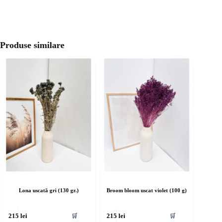
Produse similare
Lona uscată gri (130 gr.)
Broom bloom uscat violet (100 g)
🛒
🛒
215
lei
215
lei