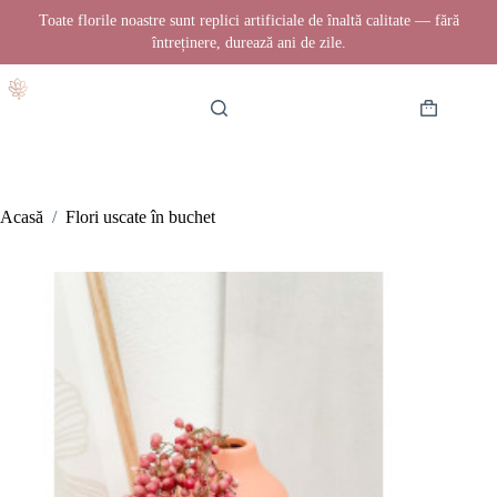
Toate florile noastre sunt replici artificiale de înaltă calitate — fără
întreținere, durează ani de zile.
Sari
la
conținut
Coș
de
cumpărătur
Acasă
/
Flori uscate în buchet