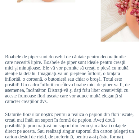
Boabele de piper sunt deosebit de căutate pentru decorațiunile
care necesită lipire. Boabele de piper sunt ideale pentru creații
mici și minuțioase. Ele vă vor permite să creați o piesă cu multă
atenție la detalii. Imaginați-vă un pieptene înflorit, o brățară
înflorită, o coroană, o butonieră sau chiar o broșă. Totul este
posibil! Un cadru înflorit cu câteva boabe mici de piper va fi, de
asemenea, încântător. Distrați-vă și dați frâu liber creativității cu
aceste frumoase flori uscate care vor aduce multă eleganță și
caracter creațiilor dvs.
Sfaturile florarilor noștri: pentru a realiza o papion din flori uscate,
creați mai întâi un suport în formă de papion. Aveți două
posibilități: procurați-vă un suport din lemn și realizați colajele
direct pe acesta. Sau realizați singur suportul din carton (alegeți un
carton destul de rigid, de preferință, pentru a-și păstra forma).