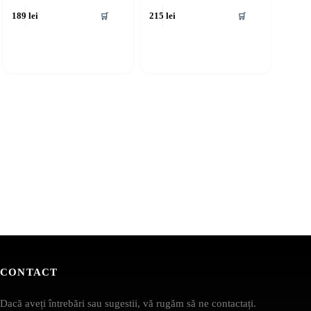
🛒
🛒
189
lei
215
lei
CONTACT
Dacă aveți întrebări sau sugestii, vă rugăm să ne contactați.