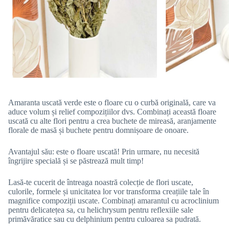
Amaranta uscată verde este o floare cu o curbă originală, care va
aduce volum și relief compozițiilor dvs. Combinați această floare
uscată cu alte flori pentru a crea buchete de mireasă, aranjamente
florale de masă și buchete pentru domnișoare de onoare.
Avantajul său: este o floare uscată! Prin urmare, nu necesită
îngrijire specială și se păstrează mult timp!
Lasă-te cucerit de întreaga noastră colecție de flori uscate,
culorile, formele și unicitatea lor vor transforma creațiile tale în
magnifice compoziții uscate. Combinați amarantul cu acroclinium
pentru delicatețea sa, cu helichrysum pentru reflexiile sale
primăvăratice sau cu delphinium pentru culoarea sa pudrată.