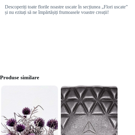
Descoperiți toate florile noastre uscate în secțiunea „Flori uscate”
și nu ezitați să ne împărtășiți frumoasele voastre creații!
Produse similare