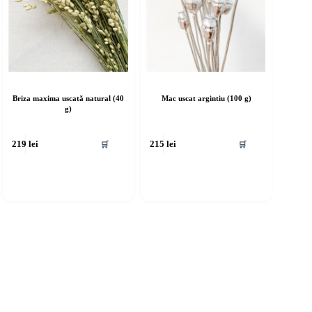
Briza maxima uscată natural (40
Mac uscat argintiu (100 g)
g)
🛒
🛒
219
lei
215
lei