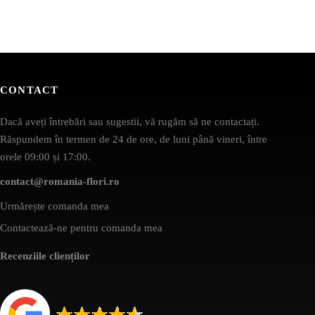
CONTACT
Dacă aveți întrebări sau sugestii, vă rugăm să ne contactați.
Răspundem în termen de 24 de ore, de luni până vineri, între
orele 09:00 și 17:00.
contact@romania-flori.ro
Urmărește comanda mea
Contactează-ne pentru comanda mea
Recenziile clienților